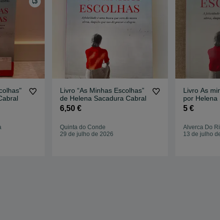
colhas"
Livro “As Minhas Escolhas”
Livro As mi
Cabral
de Helena Sacadura Cabral
por Helena
Cabral
6,50 €
5 €
a
Quinta do Conde
Alverca Do Ri
29 de julho de 2026
13 de julho d