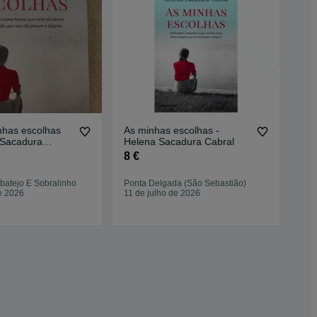
nhas escolhas
As minhas escolhas -
Aqu
 Sacadura
Helena Sacadura Cabral
Hel
8 €
5,5
batejo E Sobralinho
Ponta Delgada (São Sebastião)
Casc
e 2026
11 de julho de 2026
29 