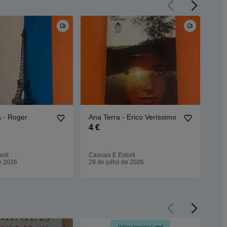
er
Ana Terra - Erico Veríssimo
Se 
- R. Z. Chesnoff, E. Klein e
4 €
R. L
12
oril
Cascais E Estoril
Casc
e 2026
29 de julho de 2026
29 