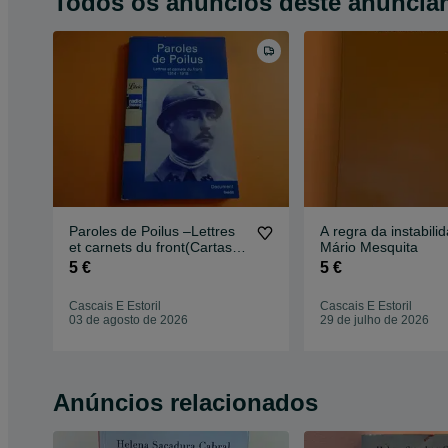
Todos os anúncios deste anuncia
Paroles de Poilus –Lettres
A regra da instabili
et carnets du front(Cartas
Mário Mesquita
primeira guerra)
5 €
5 €
Cascais E Estoril
Cascais E Estoril
03 de agosto de 2026
29 de julho de 2026
Anúncios relacionados