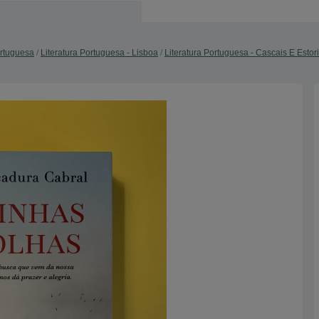
ortuguesa
Literatura Portuguesa - Lisboa
Literatura Portuguesa - Cascais E Estori