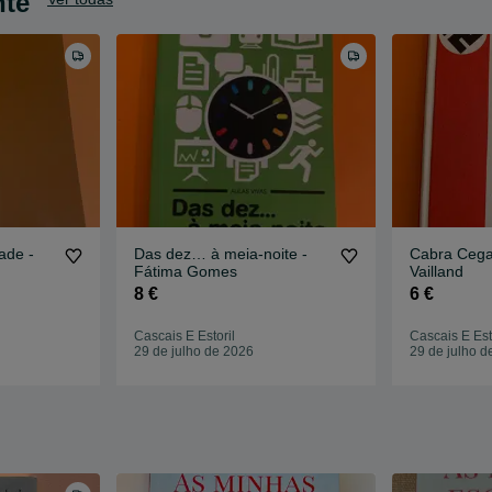
nte
dade -
Das dez… à meia-noite -
Cabra Cega - Rog
Fátima Gomes
Vailland
8 €
6 €
Cascais E Estoril
Cascais E Est
29 de julho de 2026
29 de julho d