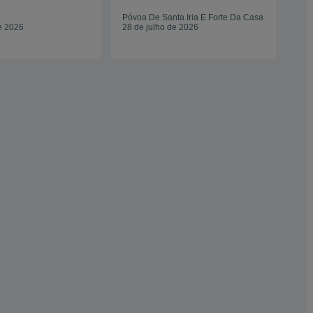
Tor
Póvoa De Santa Iria E Forte Da Casa
San
e 2026
28 de julho de 2026
Mig
15 