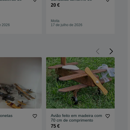
20 €
10
Moita
Moi
e 2026
17 de julho de 2026
13 
ionetas
Avião feito em madeira com
Avi
70 cm de comprimento
óle
75 €
17