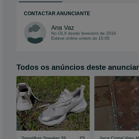
CONTACTAR ANUNCIANTE
Ana Vaz
No OLX desde
fevereiro de 2016
Esteve online ontem às 15:00
Todos os anúncios deste anuncia
Sapatilhas Sneaker 39
Jarra Cristal Vista A