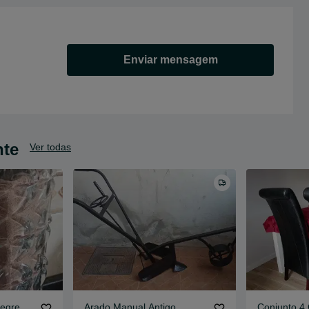
Enviar mensagem
nte
Ver todas
legre
Arado Manual Antigo
Conjunto 4 