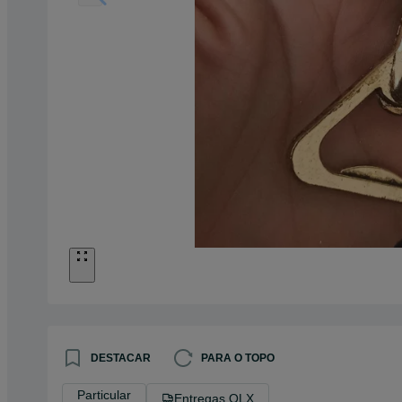
DESTACAR
PARA O TOPO
Particular
Entregas OLX