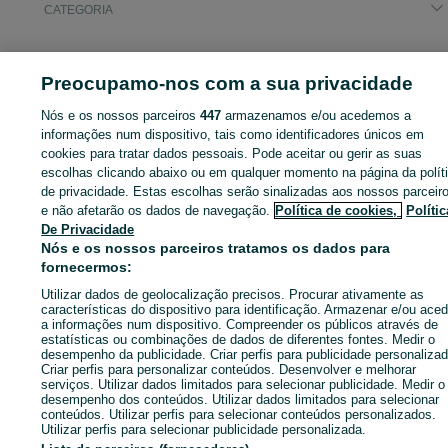
CATEGORIA
ID:
642897426
Cliques: 
Preocupamo-nos com a sua privacidade
Nós e os nossos parceiros
447
armazenamos e/ou acedemos a
informações num dispositivo, tais como identificadores únicos em
Entra na tua conta OLX ou cria uma nova para contactares est
cookies para tratar dados pessoais. Pode aceitar ou gerir as suas
anunciante
escolhas clicando abaixo ou em qualquer momento na página da polít
de privacidade. Estas escolhas serão sinalizadas aos nossos parceir
e não afetarão os dados de navegação.
Política de cookies,
Polític
De Privacidade
Entrar ou criar conta
Nós e os nossos parceiros tratamos os dados para
fornecermos:
Enviar mensagem
Utilizar dados de geolocalização precisos. Procurar ativamente as
características do dispositivo para identificação. Armazenar e/ou aced
a informações num dispositivo. Compreender os públicos através de
estatísticas ou combinações de dados de diferentes fontes. Medir o
desempenho da publicidade. Criar perfis para publicidade personalizad
Criar perfis para personalizar conteúdos. Desenvolver e melhorar
serviços. Utilizar dados limitados para selecionar publicidade. Medir o
desempenho dos conteúdos. Utilizar dados limitados para selecionar
conteúdos. Utilizar perfis para selecionar conteúdos personalizados.
Utilizar perfis para selecionar publicidade personalizada.