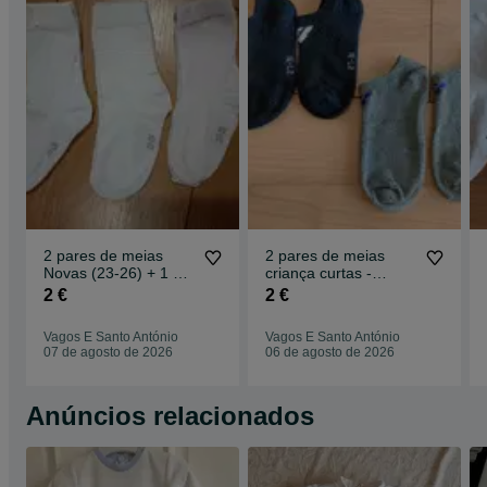
2 pares de meias
2 pares de meias
Novas (23-26) + 1 par
criança curtas -
Oferta
tamanho 27/31
2 €
2 €
Vagos E Santo António
Vagos E Santo António
07 de agosto de 2026
06 de agosto de 2026
Anúncios relacionados