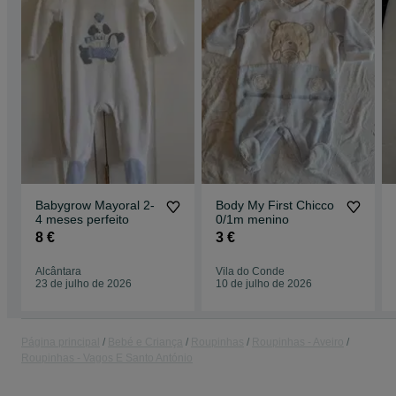
Babygrow Mayoral 2-
Body My First Chicco
4 meses perfeito
0/1m menino
8 €
3 €
Alcântara
Vila do Conde
23 de julho de 2026
10 de julho de 2026
Página principal
Bebé e Criança
Roupinhas
Roupinhas - Aveiro
Roupinhas - Vagos E Santo António