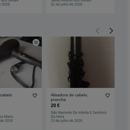
 dos Olivais
Santo António dos Olivais
San
e 2026
31 de julho de 2026
30 
 cabelo
Alisadora de cabelo,
Fra
prancha
rec
20 €
2 €
São Mamede De Infesta E Senhora
Cedo
na Maria
Da Hora
Mira
 de 2026
23 de julho de 2026
13 