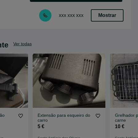
Mostrar
xxx xxx xxx
nte
Ver todas
são
Extensão para esqueiro do
Grelhador p
carro
carne
5 €
10 €