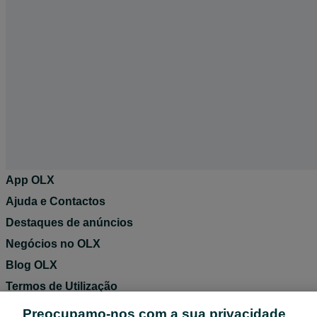
App OLX
Ajuda e Contactos
Destaques de anúncios
Negócios no OLX
Blog OLX
Termos de Utilização
Política de Privacidade
Preocupamo-nos com a sua privacidade