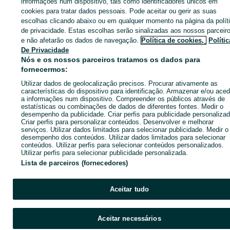
informações num dispositivo, tais como identificadores únicos em
Vende-se - Leiria
Vende-se - Aguda
cookies para tratar dados pessoais. Pode aceitar ou gerir as suas
escolhas clicando abaixo ou em qualquer momento na página da polít
de privacidade. Estas escolhas serão sinalizadas aos nossos parceir
CATEGORIA
e não afetarão os dados de navegação.
Política de cookies,
Polític
De Privacidade
Nós e os nossos parceiros tratamos os dados para
ID:
653361626
Cliques: 16
fornecermos:
Utilizar dados de geolocalização precisos. Procurar ativamente as
Ligar / SMS
Enviar mensagem
características do dispositivo para identificação. Armazenar e/ou aced
a informações num dispositivo. Compreender os públicos através de
estatísticas ou combinações de dados de diferentes fontes. Medir o
desempenho da publicidade. Criar perfis para publicidade personalizad
Criar perfis para personalizar conteúdos. Desenvolver e melhorar
serviços. Utilizar dados limitados para selecionar publicidade. Medir o
desempenho dos conteúdos. Utilizar dados limitados para selecionar
conteúdos. Utilizar perfis para selecionar conteúdos personalizados.
Utilizar perfis para selecionar publicidade personalizada.
Lista de parceiros (fornecedores)
Aceitar tudo
Aceitar necessários