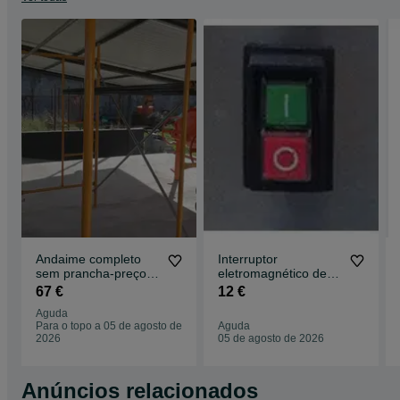
Andaime completo
Interruptor
sem prancha-preços
eletromagnético de
MAGríssimos sempre
KEDU
67 €
12 €
Aguda
Para o topo a 05 de agosto de
Aguda
2026
05 de agosto de 2026
Anúncios relacionados