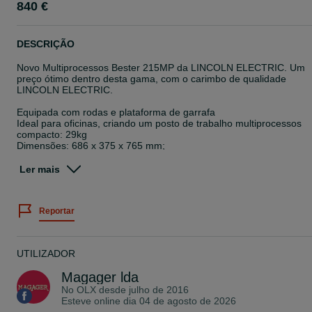
840 €
DESCRIÇÃO
Novo Multiprocessos Bester 215MP da LINCOLN ELECTRIC. Um
preço ótimo dentro desta gama, com o carimbo de qualidade
LINCOLN ELECTRIC.
Equipada com rodas e plataforma de garrafa
Ideal para oficinas, criando um posto de trabalho multiprocessos
compacto: 29kg
Dimensões: 686 x 375 x 765 mm;
Equipado com as funções: Arc force, Anti-stick e Hot-start para um
utilização mais fácil do arranque de soldadura: o eletrodo agarra
Ler mais
menos;
Tocha MIG com 4 metros, incluída com Euroconector;
Cabo de massa com 3 metros incluído;
Reportar
Apto para bobines até 15kg de 0,6 a 1.1mm;
Possui ajuste de induntância para regular mais ou menos
penetração da soldadura;
Para Soldadura MIG, TIG e Eletrodo. No MIG, pode soldar com gá
UTILIZADOR
ou sem gás;
Monofásico, com tecnologia Inverter para garantir os melhores
Magager lda
resultados;
No OLX desde
julho de 2016
Ciclo de trabalho MIG de 200A a 10%, e 180A a 15% em Eletrodo;
Esteve online dia 04 de agosto de 2026
Display digital para feedback em tempo real da saída de soldadura