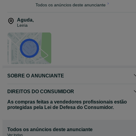
Voltagem e alimentação variável para um melhor controlo da
Todos os anúncios deste anunciante
soldadura;
Lift-TIG com tocha opcional;
A polaridade pode ser alterada, podendo assim soldar com fio com
gás e sem gás;
Aguda
,
Resultados excepcionais em soldadura MIG com gás ou sem gás;
Leiria
Apto para geradores;
Outros aparelhos e consumíveis. Também MAGnificos a preços
MAGríssimos
Aceitamos pagamentos por transferência bancaria, multibanco ou
contra reembolso.
Enviamos para todo o país
SOBRE O ANUNCIANTE
DIREITOS DO CONSUMIDOR
As compras feitas a vendedores profissionais estão
protegidas pela Lei de Defesa do Consumidor.
Todos os anúncios deste anunciante
Ver todas