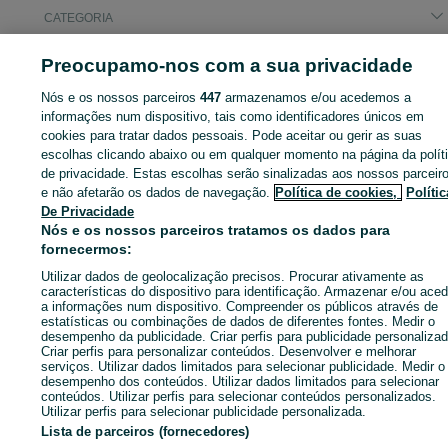
CATEGORIA
Preocupamo-nos com a sua privacidade
ID:
661901091
Cliques: 1
Nós e os nossos parceiros
447
armazenamos e/ou acedemos a
informações num dispositivo, tais como identificadores únicos em
cookies para tratar dados pessoais. Pode aceitar ou gerir as suas
escolhas clicando abaixo ou em qualquer momento na página da polít
Entra na tua conta OLX ou cria uma nova para contactares est
de privacidade. Estas escolhas serão sinalizadas aos nossos parceir
anunciante
e não afetarão os dados de navegação.
Política de cookies,
Polític
De Privacidade
Nós e os nossos parceiros tratamos os dados para
Entrar ou criar conta
fornecermos:
Utilizar dados de geolocalização precisos. Procurar ativamente as
características do dispositivo para identificação. Armazenar e/ou aced
Enviar mensagem
a informações num dispositivo. Compreender os públicos através de
estatísticas ou combinações de dados de diferentes fontes. Medir o
desempenho da publicidade. Criar perfis para publicidade personalizad
Criar perfis para personalizar conteúdos. Desenvolver e melhorar
serviços. Utilizar dados limitados para selecionar publicidade. Medir o
desempenho dos conteúdos. Utilizar dados limitados para selecionar
conteúdos. Utilizar perfis para selecionar conteúdos personalizados.
Utilizar perfis para selecionar publicidade personalizada.
Lista de parceiros (fornecedores)