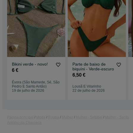
Bikini verde - novo!
Parte de baixo de
biquíni - Verde-escuro
6 €
6,50 €
Évora (São Mamede, Sé, São
Pedro E Santo Antão)
Lousã E Vilarinho
19 de julho de 2026
22 de julho de 2026
Página principal
Moda
Roupa
Mulher
Mulher - Setúbal
Mulher - Santo
António da Charneca