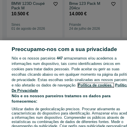
BMW 123D Coupé
Bmw 123 Pack M
Pack M
204cv
10.500 €
14.000 €
Sines
Friande
01 de agosto de 2026
24 de julho de 2026
Preocupamo-nos com a sua privacidade
Página principal
Carros, motos e barcos
Carros
BMW
BMW - Setúbal
Nós e os nossos parceiros
447
armazenamos e/ou acedemos a
BMW - Alhos Vedros
informações num dispositivo, tais como identificadores únicos em
cookies para tratar dados pessoais. Pode aceitar ou gerir as suas
CATEGORIA
escolhas clicando abaixo ou em qualquer momento na página da polít
de privacidade. Estas escolhas serão sinalizadas aos nossos parceir
e não afetarão os dados de navegação.
Política de cookies,
Polític
ID:
671607913
Cliques: 26
De Privacidade
Nós e os nossos parceiros tratamos os dados para
fornecermos:
Enviar mensagem
Utilizar dados de geolocalização precisos. Procurar ativamente as
características do dispositivo para identificação. Armazenar e/ou aced
a informações num dispositivo. Compreender os públicos através de
estatísticas ou combinações de dados de diferentes fontes. Medir o
desempenho da publicidade. Criar perfis para publicidade personalizad