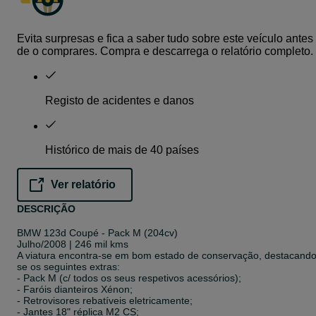
Evita surpresas e fica a saber tudo sobre este veículo antes
de o comprares. Compra e descarrega o relatório completo.
Registo de acidentes e danos
Histórico de mais de 40 países
Ver relatório
opens in a new tab
DESCRIÇÃO
BMW 123d Coupé - Pack M (204cv)
Julho/2008 | 246 mil kms
A viatura encontra-se em bom estado de conservação, destacando
se os seguintes extras:
- Pack M (c/ todos os seus respetivos acessórios);
- Faróis dianteiros Xénon;
- Retrovisores rebatíveis eletricamente;
- Jantes 18" réplica M2 CS;