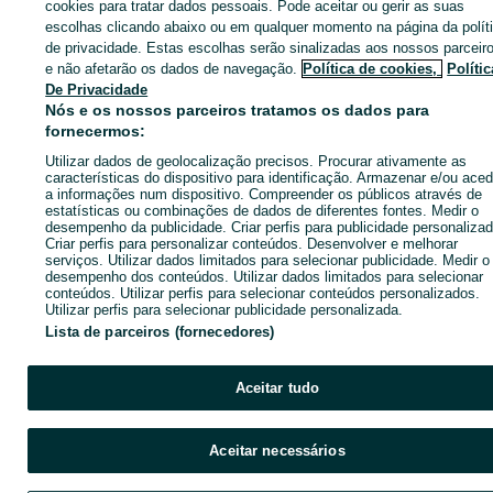
cookies para tratar dados pessoais. Pode aceitar ou gerir as suas
escolhas clicando abaixo ou em qualquer momento na página da polít
de privacidade. Estas escolhas serão sinalizadas aos nossos parceir
CATEGORIA
e não afetarão os dados de navegação.
Política de cookies,
Polític
De Privacidade
Nós e os nossos parceiros tratamos os dados para
ID:
665501501
Cliques: 1
fornecermos:
Utilizar dados de geolocalização precisos. Procurar ativamente as
Ligar / SMS
Enviar mensagem
características do dispositivo para identificação. Armazenar e/ou aced
a informações num dispositivo. Compreender os públicos através de
estatísticas ou combinações de dados de diferentes fontes. Medir o
desempenho da publicidade. Criar perfis para publicidade personalizad
Criar perfis para personalizar conteúdos. Desenvolver e melhorar
serviços. Utilizar dados limitados para selecionar publicidade. Medir o
desempenho dos conteúdos. Utilizar dados limitados para selecionar
conteúdos. Utilizar perfis para selecionar conteúdos personalizados.
Utilizar perfis para selecionar publicidade personalizada.
Lista de parceiros (fornecedores)
Aceitar tudo
Aceitar necessários