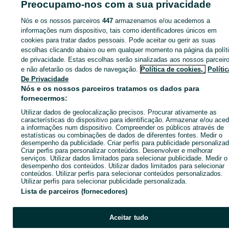
Preocupamo-nos com a sua privacidade
Nós e os nossos parceiros
447
armazenamos e/ou acedemos a
informações num dispositivo, tais como identificadores únicos em
cookies para tratar dados pessoais. Pode aceitar ou gerir as suas
Entra na tua conta OLX ou cria uma nova para contactares est
escolhas clicando abaixo ou em qualquer momento na página da polít
anunciante
de privacidade. Estas escolhas serão sinalizadas aos nossos parceir
e não afetarão os dados de navegação.
Política de cookies,
Polític
De Privacidade
Entrar ou criar conta
Nós e os nossos parceiros tratamos os dados para
fornecermos:
Utilizar dados de geolocalização precisos. Procurar ativamente as
Ligar / SMS
Enviar mensagem
características do dispositivo para identificação. Armazenar e/ou aced
a informações num dispositivo. Compreender os públicos através de
estatísticas ou combinações de dados de diferentes fontes. Medir o
desempenho da publicidade. Criar perfis para publicidade personalizad
Criar perfis para personalizar conteúdos. Desenvolver e melhorar
serviços. Utilizar dados limitados para selecionar publicidade. Medir o
desempenho dos conteúdos. Utilizar dados limitados para selecionar
conteúdos. Utilizar perfis para selecionar conteúdos personalizados.
Utilizar perfis para selecionar publicidade personalizada.
Lista de parceiros (fornecedores)
Aceitar tudo