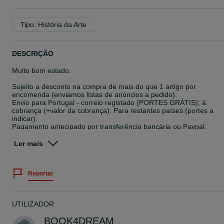
Tipo: História da Arte
DESCRIÇÃO
Muito bom estado.
Sujeito a desconto na compra de mais do que 1 artigo por
encomenda (enviamos listas de anúncios a pedido).
Envio para Portugal - correio registado (PORTES GRÁTIS); à
cobrança (+valor da cobrança). Para restantes países (portes a
indicar).
Pagamento antecipado por transferência bancária ou Paypal.
Mexico A History in Art
Ler mais
by Bradley Smith
1968
The history of Mexico over twenty centuries is examined in text an
Reportar
photographs revealing the creative activities of her artists.
História do México > História de Arte
colecionismo > alfarrabismo > livro raro
UTILIZADOR
BOOK4DREAM