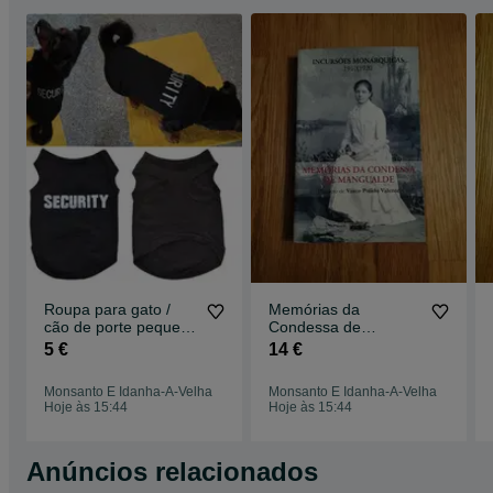
Roupa para gato /
Memórias da
cão de porte pequeno
Condessa de
- T-shirt - Portes
Mangualde -
5 €
14 €
Grátis
incursões
monárquicas
Monsanto E Idanha-A-Velha
Monsanto E Idanha-A-Velha
1910/1920
Hoje às 15:44
Hoje às 15:44
Anúncios relacionados