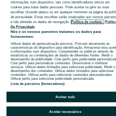
informações num dispositivo, tais como identificadores únicos em
Monsanto E Idanha-A-Velha
cookies para tratar dados pessoais. Pode aceitar ou gerir as suas
escolhas clicando abaixo ou em qualquer momento na página da polít
de privacidade. Estas escolhas serão sinalizadas aos nossos parceir
CATEGORIA
e não afetarão os dados de navegação.
Política de cookies,
Polític
De Privacidade
Nós e os nossos parceiros tratamos os dados para
ID:
651674526
Cliques:
fornecermos:
Utilizar dados de geolocalização precisos. Procurar ativamente as
Enviar mensagem
características do dispositivo para identificação. Armazenar e/ou aced
a informações num dispositivo. Compreender os públicos através de
estatísticas ou combinações de dados de diferentes fontes. Medir o
desempenho da publicidade. Criar perfis para publicidade personalizad
Criar perfis para personalizar conteúdos. Desenvolver e melhorar
serviços. Utilizar dados limitados para selecionar publicidade. Medir o
desempenho dos conteúdos. Utilizar dados limitados para selecionar
conteúdos. Utilizar perfis para selecionar conteúdos personalizados.
Utilizar perfis para selecionar publicidade personalizada.
Lista de parceiros (fornecedores)
Aceitar tudo
Aceitar necessários