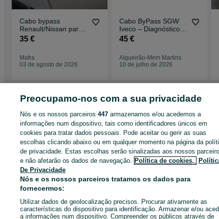
Cabo bypass
Cabo ByPass SGW
Renault/Nissan para
Iveco – Diagnóstico
abrir Gateway
Avançado
35 €
45 €
Mafra
Algueirão-Mem Martins
03 de agosto de 2026
10 de julho de 2026
Página principal
Preocupamo-nos com a sua privacidade
Peças e acessórios
Peças automóveis
Sistema elétrico,
ignição
Sistema elétrico do motor
Sistema elétrico do motor - Lisboa
Nós e os nossos parceiros
447
armazenamos e/ou acedemos a
Sistema elétrico do motor - Mafra
informações num dispositivo, tais como identificadores únicos em
cookies para tratar dados pessoais. Pode aceitar ou gerir as suas
CATEGORIA
escolhas clicando abaixo ou em qualquer momento na página da polít
de privacidade. Estas escolhas serão sinalizadas aos nossos parceir
e não afetarão os dados de navegação.
Política de cookies,
Polític
ID:
625678081
Cliques: 
De Privacidade
Nós e os nossos parceiros tratamos os dados para
fornecermos:
Ligar / SMS
Enviar mensagem
Utilizar dados de geolocalização precisos. Procurar ativamente as
características do dispositivo para identificação. Armazenar e/ou aced
a informações num dispositivo. Compreender os públicos através de