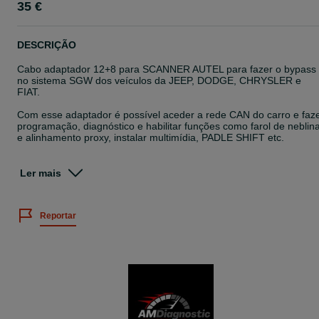
35 €
DESCRIÇÃO
Cabo adaptador 12+8 para SCANNER AUTEL para fazer o bypass
no sistema SGW dos veículos da JEEP, DODGE, CHRYSLER e
FIAT.
Com esse adaptador é possível aceder a rede CAN do carro e faz
programação, diagnóstico e habilitar funções como farol de neblin
e alinhamento proxy, instalar multimídia, PADLE SHIFT etc.
O adaptador 12 + 8 é usado para fazer o bypass no SGM (Securit
Gateway Module) que limita o uso dos scanners não originais da
Ler mais
concessionária a fazer até mesmo tarefas simples como apagar
erros gravados nas memórias (DTCs) e principalmente alterar
qualquer função nos módulos dos carros equipados com SGW.
Reportar
O QUE ESSE BYPASS PERMITE:
Ler e apagar erros
Fazer testes ativos nos atuadores etc.
Visualizar dados em tempo real
Readaptar TPMS etc.
Codificar e realizar adaptações [com Programador J2534 VCI
module]