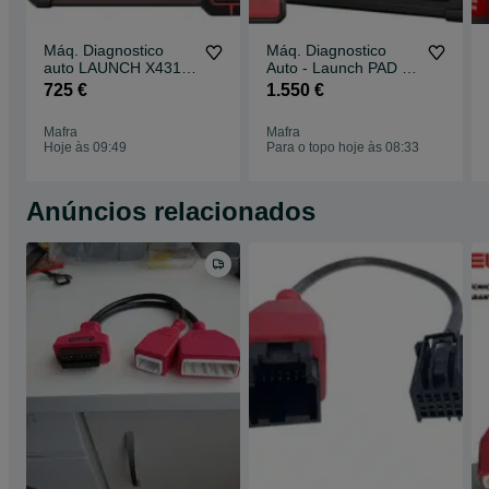
Máq. Diagnostico
Máq. Diagnostico
auto LAUNCH X431
Auto - Launch PAD V
PRO3S + Plus 10.1 "
Elite J2534 SmartLink
725 €
1.550 €
C Nova
Mafra
Mafra
Hoje às 09:49
Para o topo hoje às 08:33
Anúncios relacionados