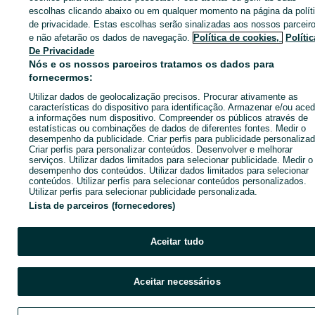
Entra na tua conta OLX ou cria uma nova para contactares est
escolhas clicando abaixo ou em qualquer momento na página da polít
anunciante
de privacidade. Estas escolhas serão sinalizadas aos nossos parceir
e não afetarão os dados de navegação.
Política de cookies,
Polític
De Privacidade
Nós e os nossos parceiros tratamos os dados para
Entrar ou criar conta
fornecermos:
Utilizar dados de geolocalização precisos. Procurar ativamente as
Ligar / SMS
Enviar mensagem
características do dispositivo para identificação. Armazenar e/ou aced
a informações num dispositivo. Compreender os públicos através de
estatísticas ou combinações de dados de diferentes fontes. Medir o
desempenho da publicidade. Criar perfis para publicidade personalizad
Criar perfis para personalizar conteúdos. Desenvolver e melhorar
serviços. Utilizar dados limitados para selecionar publicidade. Medir o
desempenho dos conteúdos. Utilizar dados limitados para selecionar
conteúdos. Utilizar perfis para selecionar conteúdos personalizados.
Utilizar perfis para selecionar publicidade personalizada.
Lista de parceiros (fornecedores)
Aceitar tudo
Aceitar necessários