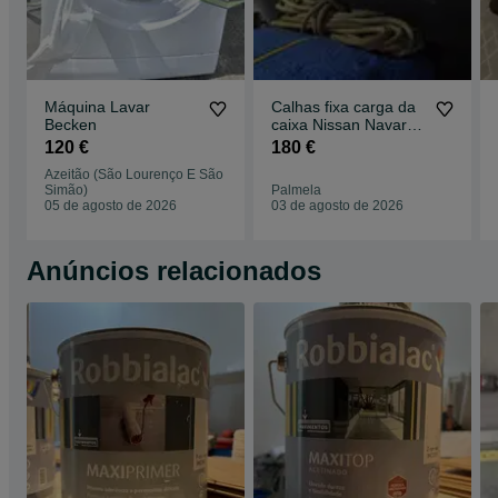
Máquina Lavar
Calhas fixa carga da
Becken
caixa Nissan Navara
NP300
120 €
180 €
Azeitão (São Lourenço E São
Simão)
Palmela
05 de agosto de 2026
03 de agosto de 2026
Anúncios relacionados