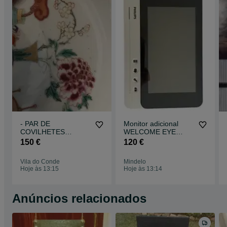
- PAR DE
Monitor adicional
COVILHETES
WELCOME EYE
ORIENTAIS -
CONFORT "7
150 €
120 €
Covilhetes de
porcelana da China,
Vila do Conde
Mindelo
Hoje às 13:15
Hoje às 13:14
Anúncios relacionados