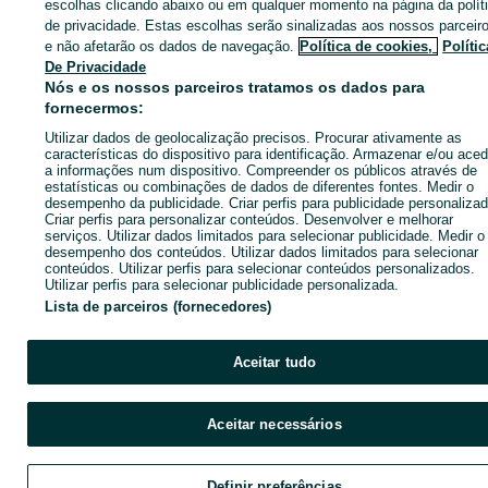
escolhas clicando abaixo ou em qualquer momento na página da polít
de privacidade. Estas escolhas serão sinalizadas aos nossos parceir
CATEGORIA
e não afetarão os dados de navegação.
Política de cookies,
Polític
De Privacidade
Nós e os nossos parceiros tratamos os dados para
ID:
669220578
Cliques: 
fornecermos:
Utilizar dados de geolocalização precisos. Procurar ativamente as
Ligar / SMS
Enviar mensagem
características do dispositivo para identificação. Armazenar e/ou aced
a informações num dispositivo. Compreender os públicos através de
estatísticas ou combinações de dados de diferentes fontes. Medir o
desempenho da publicidade. Criar perfis para publicidade personalizad
Criar perfis para personalizar conteúdos. Desenvolver e melhorar
serviços. Utilizar dados limitados para selecionar publicidade. Medir o
desempenho dos conteúdos. Utilizar dados limitados para selecionar
conteúdos. Utilizar perfis para selecionar conteúdos personalizados.
Utilizar perfis para selecionar publicidade personalizada.
Lista de parceiros (fornecedores)
Aceitar tudo
Aceitar necessários
Definir preferências