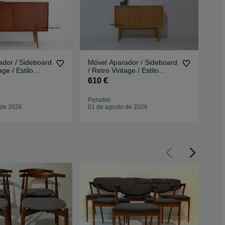
ador / Sideboard
Móvel Aparador / Sideboard
Cad
age / Estilo
/ Retro Vintage / Estilo
Arm
Nórdico
Est
610 €
19
Penafiel
Pen
 de 2026
01 de agosto de 2026
01 