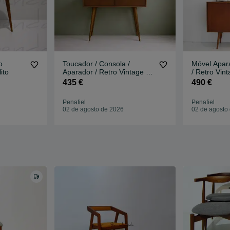
o
Toucador / Consola /
Móvel Apar
ito
Aparador / Retro Vintage /
/ Retro Vint
Estilo Nórdico
Nórdico
435 €
490 €
Penafiel
Penafiel
02 de agosto de 2026
02 de agosto