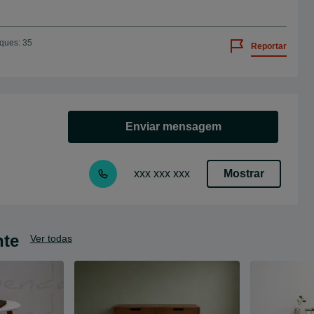
iques: 35
Reportar
Enviar mensagem
Mostrar
xxx xxx xxx
nte
Ver todas