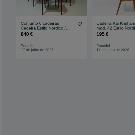
Conjunto 6 cadeiras
Cadeira Kai Kristia
Cadeira Estilo Nórdico /
mod. 42 Estilo Nórdi
Retro Vintage
Escandinavo / Vinta
840 €
195 €
Retro
Penafiel
Penafiel
17 de julho de 2026
17 de julho de 2026