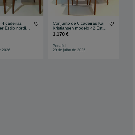
 4 cadeiras
Conjunto de 6 cadeiras Kai
Con
 Estilo nórdico
Kristiansen modelo 42 Estilo
Buc
avo
nórdico
Nór
1.170 €
93
Ret
Penafiel
Pen
e 2026
29 de julho de 2026
17 