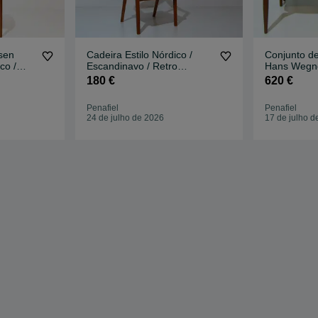
nsen
Cadeira Estilo Nórdico /
Conjunto de
co /
Escandinavo / Retro
Hans Wegner
ge /
Vintage
/ Escandin
180 €
620 €
Penafiel
Penafiel
24 de julho de 2026
17 de julho d