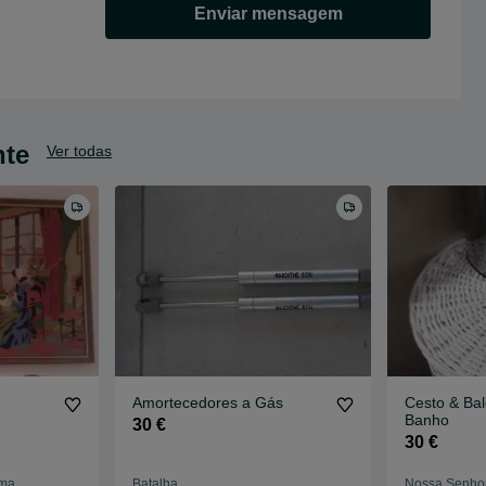
Enviar mensagem
nte
Ver todas
Amortecedores a Gás
Cesto & Ba
Banho
30 €
30 €
ima
Batalha
Nossa Senhor