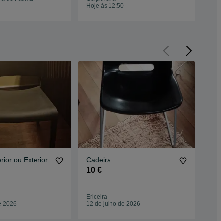
0
Hoje às 12:50
Hoj
rior ou Exterior
Cadeira
Cad
10 €
50
Cedo
Ericeira
Mira
e 2026
12 de julho de 2026
24 