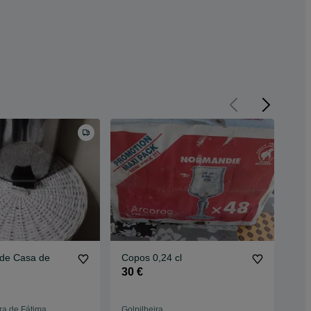
lde Casa de
Copos 0,24 cl
Dis
30 €
2 €
a de Fátima
Golpilheira
Golp