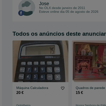
Jose
No OLX desde
janeiro de 2011
Esteve online dia 05 de agosto de 2026
Todos os anúncios deste anuncia
Máquina Calculadora
Quadros de parede
20 €
15 €
Golpilheira
Nossa Senhora de Fát