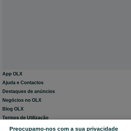
App OLX
Ajuda e Contactos
Destaques de anúncios
Negócios no OLX
Blog OLX
Termos de Utilização
Política de Privacidade
Preocupamo-nos com a sua privacidade