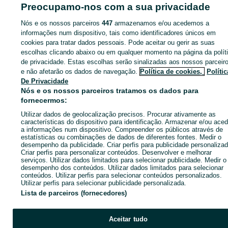
ID:
667013174
Cliques:
Preocupamo-nos com a sua privacidade
Nós e os nossos parceiros
447
armazenamos e/ou acedemos a
informações num dispositivo, tais como identificadores únicos em
cookies para tratar dados pessoais. Pode aceitar ou gerir as suas
Entra na tua conta OLX ou cria uma nova para contactares est
escolhas clicando abaixo ou em qualquer momento na página da polít
anunciante
de privacidade. Estas escolhas serão sinalizadas aos nossos parceir
e não afetarão os dados de navegação.
Política de cookies,
Polític
De Privacidade
Entrar ou criar conta
Nós e os nossos parceiros tratamos os dados para
fornecermos:
Utilizar dados de geolocalização precisos. Procurar ativamente as
Enviar mensagem
características do dispositivo para identificação. Armazenar e/ou aced
a informações num dispositivo. Compreender os públicos através de
estatísticas ou combinações de dados de diferentes fontes. Medir o
desempenho da publicidade. Criar perfis para publicidade personalizad
Criar perfis para personalizar conteúdos. Desenvolver e melhorar
serviços. Utilizar dados limitados para selecionar publicidade. Medir o
desempenho dos conteúdos. Utilizar dados limitados para selecionar
conteúdos. Utilizar perfis para selecionar conteúdos personalizados.
Utilizar perfis para selecionar publicidade personalizada.
Lista de parceiros (fornecedores)
Aceitar tudo