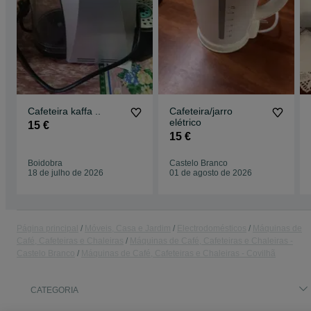
Cafeteira kaffa ..
Cafeteira/jarro
elétrico
15 €
15 €
Boidobra
Castelo Branco
18 de julho de 2026
01 de agosto de 2026
Página principal
Móveis, Casa e Jardim
Electrodomésticos
Máquinas de
Café, Cafeteiras e Chaleiras
Máquinas de Café, Cafeteiras e Chaleiras -
Castelo Branco
Máquinas de Café, Cafeteiras e Chaleiras - Covilhã
CATEGORIA