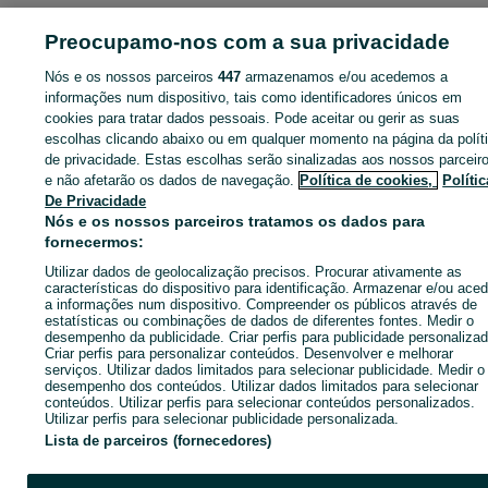
ID:
664459011
Cliques: 
Preocupamo-nos com a sua privacidade
Nós e os nossos parceiros
447
armazenamos e/ou acedemos a
informações num dispositivo, tais como identificadores únicos em
cookies para tratar dados pessoais. Pode aceitar ou gerir as suas
Entra na tua conta OLX ou cria uma nova para contactares est
escolhas clicando abaixo ou em qualquer momento na página da polít
anunciante
de privacidade. Estas escolhas serão sinalizadas aos nossos parceir
e não afetarão os dados de navegação.
Política de cookies,
Polític
De Privacidade
Entrar ou criar conta
Nós e os nossos parceiros tratamos os dados para
fornecermos:
Ligar / SMS
Enviar mensagem
Utilizar dados de geolocalização precisos. Procurar ativamente as
características do dispositivo para identificação. Armazenar e/ou aced
a informações num dispositivo. Compreender os públicos através de
estatísticas ou combinações de dados de diferentes fontes. Medir o
desempenho da publicidade. Criar perfis para publicidade personalizad
Criar perfis para personalizar conteúdos. Desenvolver e melhorar
serviços. Utilizar dados limitados para selecionar publicidade. Medir o
desempenho dos conteúdos. Utilizar dados limitados para selecionar
conteúdos. Utilizar perfis para selecionar conteúdos personalizados.
Utilizar perfis para selecionar publicidade personalizada.
Lista de parceiros (fornecedores)