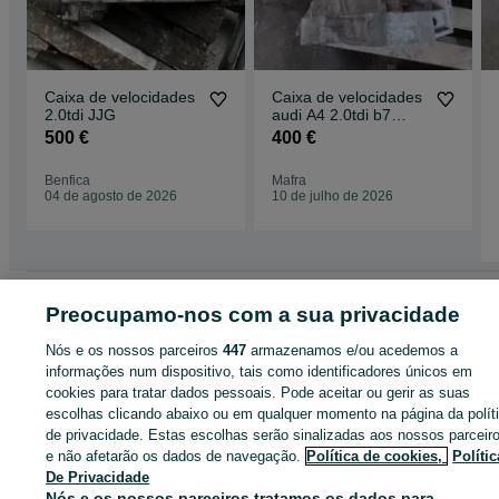
Caixa de velocidades
Caixa de velocidades
2.0tdi JJG
audi A4 2.0tdi b7
referência HCF
500 €
400 €
Benfica
Mafra
04 de agosto de 2026
10 de julho de 2026
Página principal
Peças e acessórios
Peças automóveis
Sistema de
Preocupamo-nos com a sua privacidade
transmissão
Caixas de velocidades
Caixas de velocidades - Lisboa
Caixa
de velocidades - Benfica
Nós e os nossos parceiros
447
armazenamos e/ou acedemos a
informações num dispositivo, tais como identificadores únicos em
cookies para tratar dados pessoais. Pode aceitar ou gerir as suas
CATEGORIA
escolhas clicando abaixo ou em qualquer momento na página da polít
de privacidade. Estas escolhas serão sinalizadas aos nossos parceir
e não afetarão os dados de navegação.
Política de cookies,
Polític
ID:
667481719
Cliques:
De Privacidade
Nós e os nossos parceiros tratamos os dados para