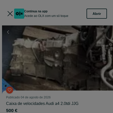
Continua na app
Abrir
Acede ao OLX com um só toque
Publicado
04 de agosto de 2026
Caixa de velocidades Audi a4 2.0tdi JJG
500 €