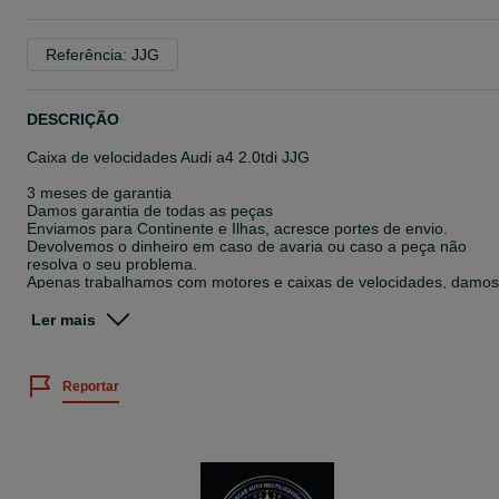
Referência: JJG
DESCRIÇÃO
Caixa de velocidades Audi a4 2.0tdi JJG
3 meses de garantia
Damos garantia de todas as peças
Enviamos para Continente e Ilhas, acresce portes de envio.
Devolvemos o dinheiro em caso de avaria ou caso a peça não
resolva o seu problema.
Apenas trabalhamos com motores e caixas de velocidades, damos
preferência a contacto via chamada.
Peça proveniente de centro com desmantelamento autorizado.
Ler mais
Remate Binário Lda
Profissionais em peças usadas
Reportar
TEMOS OS MELHORES PREÇOS DO MERCADO!!!