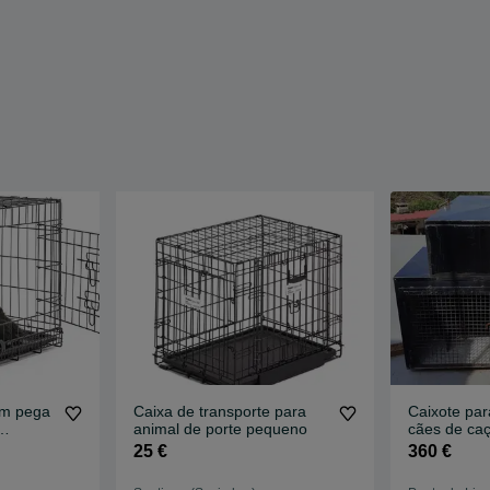
om pega
Caixa de transporte para
Caixote par
animal de porte pequeno
cães de ca
x44x51
25 €
360 €