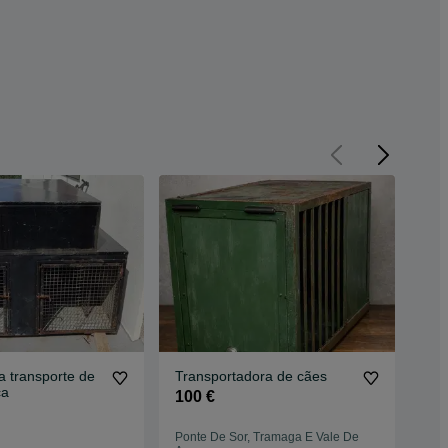
a transporte de
Transportadora de cães
NO
ça
Tra
100 €
Sku
25
Ponte De Sor, Tramaga E Vale De