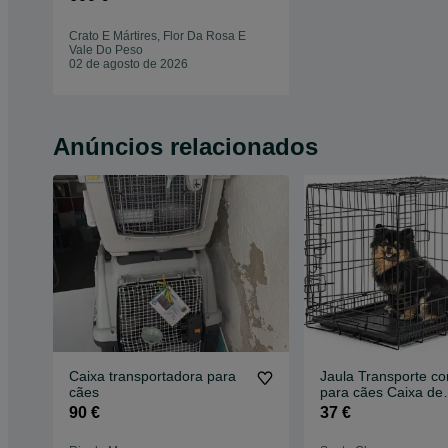
Crato E Mártires, Flor Da Rosa E
Vale Do Peso
02 de agosto de 2026
Anúncios relacionados
Caixa transportadora para
Jaula Transporte c
cães
para cães Caixa de
Transporte, (M) 61
90 €
37 €
cm preto