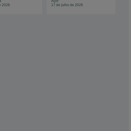
a
Açor
Mar
e 2026
17 de julho de 2026
Par