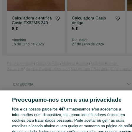
Calculadora científica
Calculadora Casio
Casio FX82MS 240
antiga
Funções
8 €
5 €
Almeirim
Rio Maior
16 de julho de 2026
27 de julho de 2026
Página principal
Outras Vendas
Material Escolar
Material Escolar -
Santarém
Material Escolar - Abrantes (São Vicente E São João) E Alferrared
CATEGORIA
Preocupamo-nos com a sua privacidade
ID:
658756747
Cliques: 
Nós e os nossos parceiros
447
armazenamos e/ou acedemos a
informações num dispositivo, tais como identificadores únicos em
cookies para tratar dados pessoais. Pode aceitar ou gerir as suas
escolhas clicando abaixo ou em qualquer momento na página da polít
Entra na tua conta OLX ou cria uma nova para contactares est
de privacidade. Estas escolhas serão sinalizadas aos nossos parceir