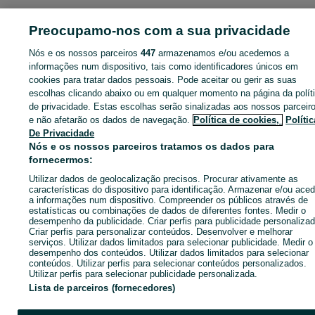
CATEGORIA
Preocupamo-nos com a sua privacidade
Nós e os nossos parceiros
447
armazenamos e/ou acedemos a
ID:
641667337
Cliques: 
informações num dispositivo, tais como identificadores únicos em
cookies para tratar dados pessoais. Pode aceitar ou gerir as suas
escolhas clicando abaixo ou em qualquer momento na página da polít
de privacidade. Estas escolhas serão sinalizadas aos nossos parceir
Entra na tua conta OLX ou cria uma nova para contactares est
e não afetarão os dados de navegação.
Política de cookies,
Polític
anunciante
De Privacidade
Nós e os nossos parceiros tratamos os dados para
fornecermos:
Entrar ou criar conta
Utilizar dados de geolocalização precisos. Procurar ativamente as
características do dispositivo para identificação. Armazenar e/ou aced
a informações num dispositivo. Compreender os públicos através de
estatísticas ou combinações de dados de diferentes fontes. Medir o
Ligar / SMS
Enviar mensagem
desempenho da publicidade. Criar perfis para publicidade personalizad
Criar perfis para personalizar conteúdos. Desenvolver e melhorar
serviços. Utilizar dados limitados para selecionar publicidade. Medir o
desempenho dos conteúdos. Utilizar dados limitados para selecionar
conteúdos. Utilizar perfis para selecionar conteúdos personalizados.
Utilizar perfis para selecionar publicidade personalizada.
Lista de parceiros (fornecedores)