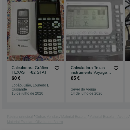
Calculadora Gráfica
Calculadora Texas
TEXAS TI-82 STAT
instruments Voyage
200
60 €
65 €
Lobão, Gião, Louredo E
Guisande
Sever do Vouga
15 de julho de 2026
14 de julho de 2026
Página principal
Outras Vendas
Material Escolar
Material Escolar - Aveiro
Material Escolar - Oliveira do Bairro