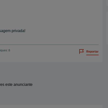
nsagem privada!
iques: 8
Reportar
res este anunciante