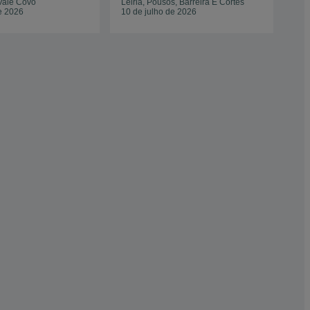
Vale Covo
Leiria, Pousos, Barreira E Cortes
Pat
e 2026
10 de julho de 2026
14 