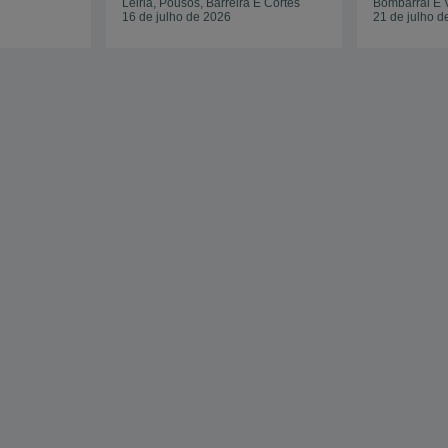
Leiria, Pousos, Barreira E Cortes
Bombarral E 
16 de julho de 2026
21 de julho d