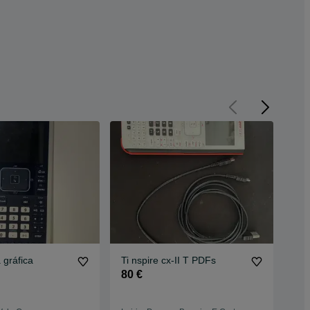
 gráfica
Ti nspire cx-II T PDFs
Máq
cie
80 €
70