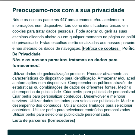
ID:
664825594
Cliques: 
Preocupamo-nos com a sua privacidade
Nós e os nossos parceiros
447
armazenamos e/ou acedemos a
informações num dispositivo, tais como identificadores únicos em
cookies para tratar dados pessoais. Pode aceitar ou gerir as suas
Entra na tua conta OLX ou cria uma nova para contactares est
escolhas clicando abaixo ou em qualquer momento na página da polít
anunciante
de privacidade. Estas escolhas serão sinalizadas aos nossos parceir
e não afetarão os dados de navegação.
Política de cookies,
Polític
De Privacidade
Entrar ou criar conta
Nós e os nossos parceiros tratamos os dados para
fornecermos:
Enviar mensagem
Utilizar dados de geolocalização precisos. Procurar ativamente as
características do dispositivo para identificação. Armazenar e/ou aced
a informações num dispositivo. Compreender os públicos através de
estatísticas ou combinações de dados de diferentes fontes. Medir o
desempenho da publicidade. Criar perfis para publicidade personalizad
Criar perfis para personalizar conteúdos. Desenvolver e melhorar
serviços. Utilizar dados limitados para selecionar publicidade. Medir o
desempenho dos conteúdos. Utilizar dados limitados para selecionar
conteúdos. Utilizar perfis para selecionar conteúdos personalizados.
Utilizar perfis para selecionar publicidade personalizada.
Lista de parceiros (fornecedores)