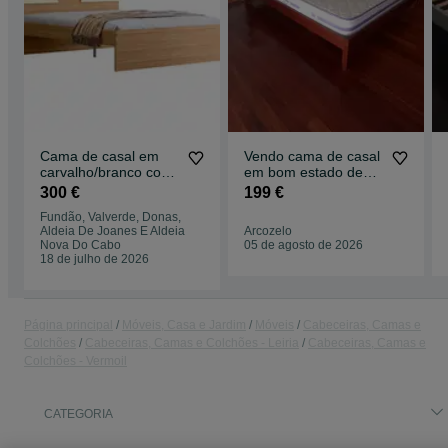
Cama de casal em
Vendo cama de casal
carvalho/branco com
em bom estado de
cabeceira de design
conservação
300 €
199 €
moderno
Fundão, Valverde, Donas,
Aldeia De Joanes E Aldeia
Arcozelo
Nova Do Cabo
05 de agosto de 2026
18 de julho de 2026
Página principal
Móveis, Casa e Jardim
Móveis
Cabeceiras, Camas e
Colchões
Cabeceiras, Camas e Colchões - Leiria
Cabeceiras, Camas e
Colchões - Vermoil
CATEGORIA