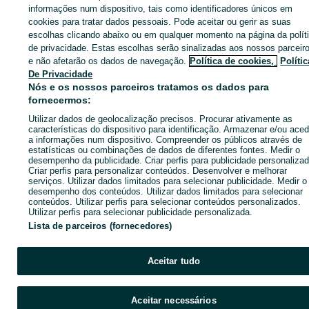
informações num dispositivo, tais como identificadores únicos em
cookies para tratar dados pessoais. Pode aceitar ou gerir as suas
Entra na tua conta OLX ou cria uma nova para contactares est
escolhas clicando abaixo ou em qualquer momento na página da polít
anunciante
de privacidade. Estas escolhas serão sinalizadas aos nossos parceir
e não afetarão os dados de navegação.
Política de cookies,
Polític
De Privacidade
Nós e os nossos parceiros tratamos os dados para
Entrar ou criar conta
fornecermos:
Utilizar dados de geolocalização precisos. Procurar ativamente as
Ligar / SMS
Enviar mensagem
características do dispositivo para identificação. Armazenar e/ou aced
a informações num dispositivo. Compreender os públicos através de
estatísticas ou combinações de dados de diferentes fontes. Medir o
desempenho da publicidade. Criar perfis para publicidade personalizad
Criar perfis para personalizar conteúdos. Desenvolver e melhorar
serviços. Utilizar dados limitados para selecionar publicidade. Medir o
desempenho dos conteúdos. Utilizar dados limitados para selecionar
conteúdos. Utilizar perfis para selecionar conteúdos personalizados.
Utilizar perfis para selecionar publicidade personalizada.
Lista de parceiros (fornecedores)
Aceitar tudo
Aceitar necessários