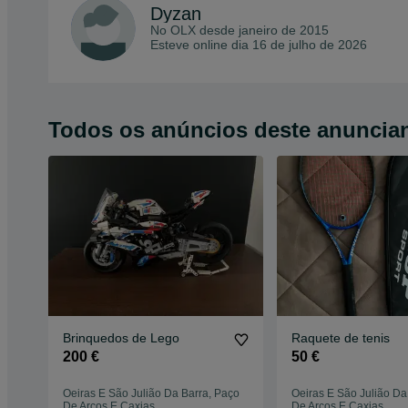
Dyzan
No OLX desde
janeiro de 2015
Esteve online dia 16 de julho de 2026
Todos os anúncios deste anuncia
Brinquedos de Lego
Raquete de tenis
200 €
50 €
Oeiras E São Julião Da Barra, Paço
Oeiras E São Julião Da
De Arcos E Caxias
De Arcos E Caxias