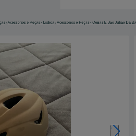
ças
Acessórios e Peças - Lisboa
Acessórios e Peças - Oeiras E São Julião Da B