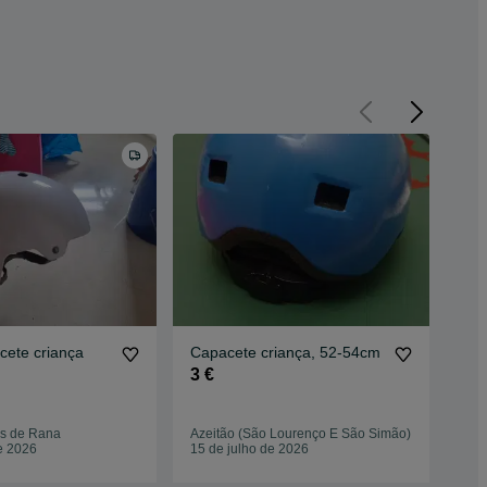
cete criança
Capacete criança, 52-54cm
Cap
3 €
4 €
Alm
s de Rana
Azeitão (São Lourenço E São Simão)
Cac
e 2026
15 de julho de 2026
06 