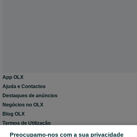
App OLX
Ajuda e Contactos
Destaques de anúncios
Negócios no OLX
Blog OLX
Termos de Utilização
Política de Privacidade
Preocupamo-nos com a sua privacidade