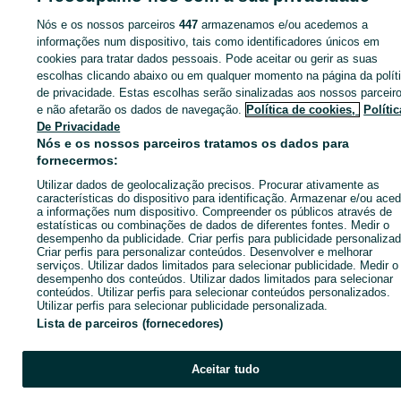
Nós e os nossos parceiros
447
armazenamos e/ou acedemos a
informações num dispositivo, tais como identificadores únicos em
cookies para tratar dados pessoais. Pode aceitar ou gerir as suas
Entra na tua conta OLX ou cria uma nova para contactares est
escolhas clicando abaixo ou em qualquer momento na página da polít
anunciante
de privacidade. Estas escolhas serão sinalizadas aos nossos parceir
e não afetarão os dados de navegação.
Política de cookies,
Polític
De Privacidade
Entrar ou criar conta
Nós e os nossos parceiros tratamos os dados para
fornecermos:
Utilizar dados de geolocalização precisos. Procurar ativamente as
Ligar / SMS
Enviar mensagem
características do dispositivo para identificação. Armazenar e/ou aced
a informações num dispositivo. Compreender os públicos através de
estatísticas ou combinações de dados de diferentes fontes. Medir o
desempenho da publicidade. Criar perfis para publicidade personalizad
Criar perfis para personalizar conteúdos. Desenvolver e melhorar
serviços. Utilizar dados limitados para selecionar publicidade. Medir o
desempenho dos conteúdos. Utilizar dados limitados para selecionar
conteúdos. Utilizar perfis para selecionar conteúdos personalizados.
Utilizar perfis para selecionar publicidade personalizada.
Lista de parceiros (fornecedores)
Aceitar tudo