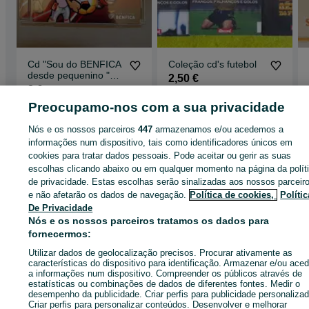
Cd "Sou do BENFICA
Coleção cd's futebol
desde pequenino "
2,50 €
Novo
8 €
Preocupamo-nos com a sua privacidade
Odivelas
Peniche
30 de julho de 2026
30 de julho de 2026
Nós e os nossos parceiros
447
armazenamos e/ou acedemos a
informações num dispositivo, tais como identificadores únicos em
cookies para tratar dados pessoais. Pode aceitar ou gerir as suas
escolhas clicando abaixo ou em qualquer momento na página da polít
Página principal
Lazer
Discos Vinil - CDS - Música
Discos Vinil - CDS -
de privacidade. Estas escolhas serão sinalizadas aos nossos parceir
Música - Ilha da Graciosa
Discos Vinil - CDS - Música - Santa Cruz da
e não afetarão os dados de navegação.
Política de cookies,
Polític
Graciosa
De Privacidade
Nós e os nossos parceiros tratamos os dados para
fornecermos:
CATEGORIA
Utilizar dados de geolocalização precisos. Procurar ativamente as
características do dispositivo para identificação. Armazenar e/ou aced
a informações num dispositivo. Compreender os públicos através de
ID:
632504789
Cliques: 
estatísticas ou combinações de dados de diferentes fontes. Medir o
desempenho da publicidade. Criar perfis para publicidade personalizad
Criar perfis para personalizar conteúdos. Desenvolver e melhorar