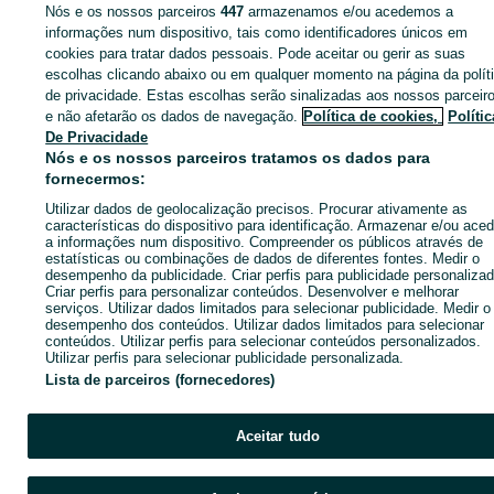
Nós e os nossos parceiros
447
armazenamos e/ou acedemos a
informações num dispositivo, tais como identificadores únicos em
cookies para tratar dados pessoais. Pode aceitar ou gerir as suas
Entra na tua conta OLX ou cria uma nova para contactares est
escolhas clicando abaixo ou em qualquer momento na página da polít
anunciante
de privacidade. Estas escolhas serão sinalizadas aos nossos parceir
e não afetarão os dados de navegação.
Política de cookies,
Polític
De Privacidade
Nós e os nossos parceiros tratamos os dados para
Entrar ou criar conta
fornecermos:
Utilizar dados de geolocalização precisos. Procurar ativamente as
Ligar / SMS
Enviar mensagem
características do dispositivo para identificação. Armazenar e/ou aced
a informações num dispositivo. Compreender os públicos através de
estatísticas ou combinações de dados de diferentes fontes. Medir o
desempenho da publicidade. Criar perfis para publicidade personalizad
Criar perfis para personalizar conteúdos. Desenvolver e melhorar
serviços. Utilizar dados limitados para selecionar publicidade. Medir o
desempenho dos conteúdos. Utilizar dados limitados para selecionar
conteúdos. Utilizar perfis para selecionar conteúdos personalizados.
Utilizar perfis para selecionar publicidade personalizada.
Lista de parceiros (fornecedores)
Aceitar tudo