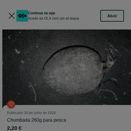
Continua na app
Abrir
Acede ao OLX com um só toque
Publicado
30 de julho de 2026
Chumbada 260g para pesca
2,20 €