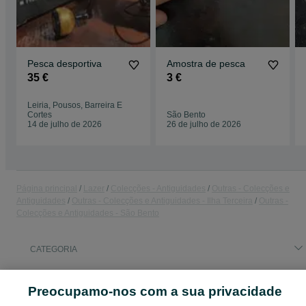
Pesca desportiva
Amostra de pesca
35 €
3 €
Leiria, Pousos, Barreira E
Cortes
São Bento
14 de julho de 2026
26 de julho de 2026
Página principal
Lazer
Colecções - Antiguidades
Outras - Colecções e
Antiguidades
Outras - Colecções e Antiguidades - Ilha Terceira
Outras -
Colecções e Antiguidades - São Bento
CATEGORIA
ID:
664098557
Cliques: 
Preocupamo-nos com a sua privacidade