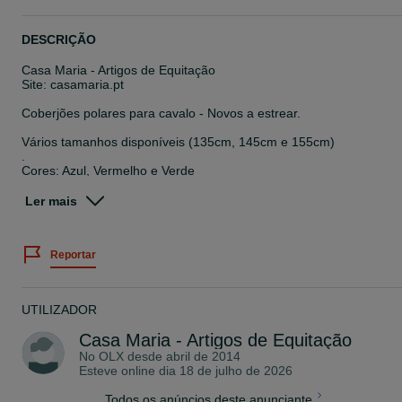
DESCRIÇÃO
Casa Maria - Artigos de Equitação
Site: casamaria.pt
Coberjões polares para cavalo - Novos a estrear.
Vários tamanhos disponíveis (135cm, 145cm e 155cm)
.
Cores: Azul, Vermelho e Verde
ANTES:32€
Ler mais
AGORA:25€
Temos mais de 2000 artigos de equitação. Para mais informações
Reportar
contate.
UTILIZADOR
Casa Maria - Artigos de Equitação
No OLX desde
abril de 2014
Esteve online dia 18 de julho de 2026
Todos os anúncios deste anunciante