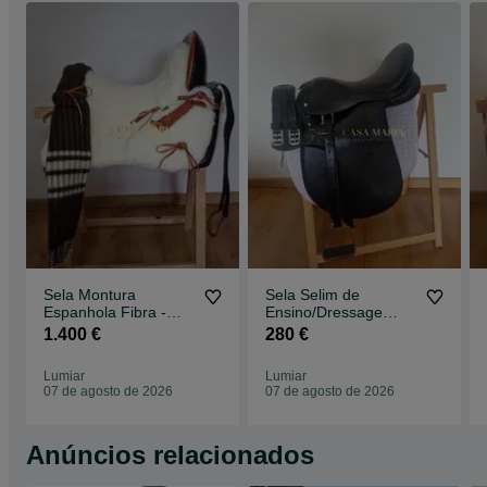
Sela Montura
Sela Selim de
Espanhola Fibra -
Ensino/Dressage
Vaso Profundo -
Completo - Novo
1.400 €
280 €
Fabricamos Sob
Medida
Lumiar
Lumiar
07 de agosto de 2026
07 de agosto de 2026
Anúncios relacionados