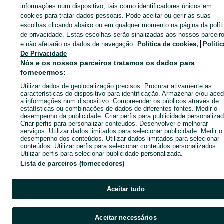
Página principal
Animais
Acessórios
Acessórios - Lisboa
Acessórios -
informações num dispositivo, tais como identificadores únicos em
Lumiar
cookies para tratar dados pessoais. Pode aceitar ou gerir as suas
escolhas clicando abaixo ou em qualquer momento na página da polít
de privacidade. Estas escolhas serão sinalizadas aos nossos parceir
CATEGORIA
e não afetarão os dados de navegação.
Política de cookies,
Polític
De Privacidade
Nós e os nossos parceiros tratamos os dados para
ID:
633247618
Cliques: 11
fornecermos:
Utilizar dados de geolocalização precisos. Procurar ativamente as
Enviar mensagem
características do dispositivo para identificação. Armazenar e/ou aced
a informações num dispositivo. Compreender os públicos através de
estatísticas ou combinações de dados de diferentes fontes. Medir o
desempenho da publicidade. Criar perfis para publicidade personalizad
Criar perfis para personalizar conteúdos. Desenvolver e melhorar
serviços. Utilizar dados limitados para selecionar publicidade. Medir o
desempenho dos conteúdos. Utilizar dados limitados para selecionar
conteúdos. Utilizar perfis para selecionar conteúdos personalizados.
Utilizar perfis para selecionar publicidade personalizada.
Lista de parceiros (fornecedores)
Aceitar tudo
Aceitar necessários