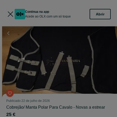
Continua na app
Abrir
Acede ao OLX com um só toque
Publicado
22 de julho de 2026
Cobrejão/ Manta Polar Para Cavalo - Novas a estrear
25 €