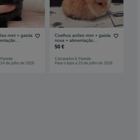
es mini + gaiola
Coelhos anões mini + gaiola
Coe
mentação
nova + alimentação
nov
adequada
ad
50 €
50
Alg
 Parede
Carcavelos E Parede
Que
 24 de julho de 2026
Para o topo a 23 de julho de 2026
04 