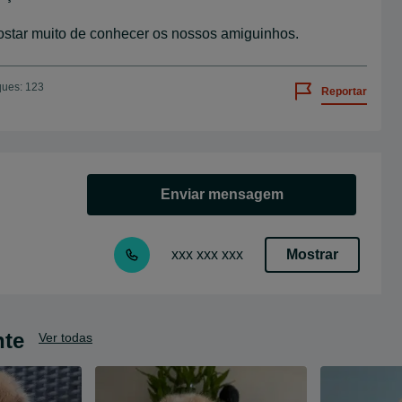
ostar muito de conhecer os nossos amiguinhos.
ques: 123
Reportar
Enviar mensagem
Mostrar
xxx xxx xxx
nte
Ver todas