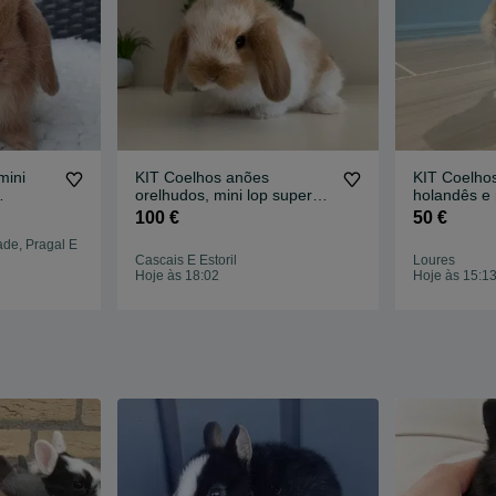
mini
KIT Coelhos anões
KIT Coelho
orelhudos, mini lop super
holandês e 
alhões
inteligentes e dóceis
meigos
100 €
50 €
de, Pragal E
Cascais E Estoril
Loures
Hoje às 18:02
Hoje às 15:1