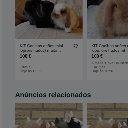
KIT Coelhos anões mini
KIT Coelhos anões 
lop(orelhudos) muito
loop, orelhudos mt
inteligentes e dóceis
inteligentes e brinc
100 €
100 €
Almada, Cova Da Pieda
Olivais
Cacilhas
Hoje às 19:35
Hoje às 18:50
Anúncios relacionados