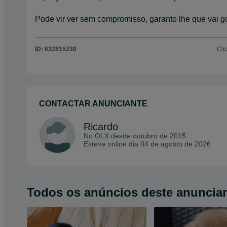
Pode vir ver sem compromisso, garanto lhe que vai g
ID:
632815238
Cli
CONTACTAR ANUNCIANTE
Ricardo
No OLX desde
outubro de 2015
Esteve online dia 04 de agosto de 2026
Todos os anúncios deste anuncia