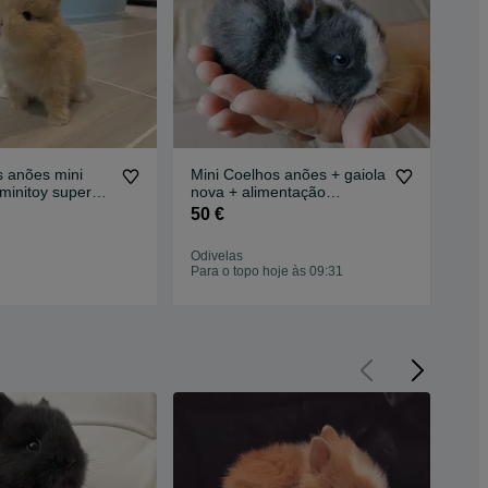
s anões mini
Mini Coelhos anões + gaiola
KIT
minitoy super
nova + alimentação
hol
adequada
lin
50 €
50
Odivelas
Odi
3
Para o topo hoje às 09:31
Par