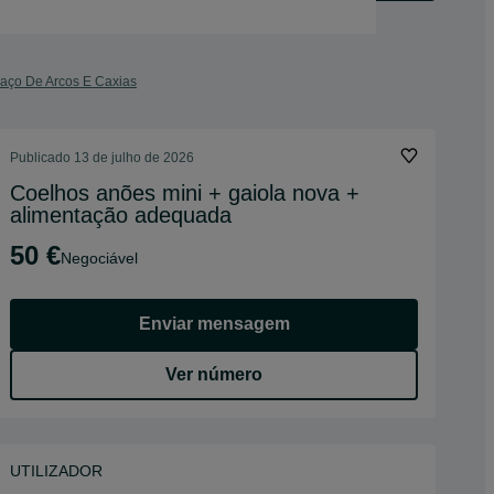
Paço De Arcos E Caxias
Publicado
13 de julho de 2026
Coelhos anões mini + gaiola nova +
alimentação adequada
50 €
Negociável
Enviar mensagem
Ver número
UTILIZADOR