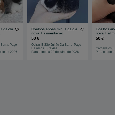
+ gaiola
Coelhos anões mini + gaiola
Coelhos anõ
nova + alimentação
nova + ali
adequada
adequada
50 €
50 €
 Barra, Paço
Oeiras E São Julião Da Barra, Paço
De Arcos E Caxias
Carcavelos E
osto de 2026
Para o topo a 20 de julho de 2026
Para o topo a