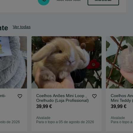
nte
Ver todas
ti-
Coelhos Anões Mini Loop ,
Coelhos Anõ
Orelhudo (Loja Profissional)
Mini Teddy ( LOJA
ESPECIALI
39,99 €
39,99 €
Alvalade
Alvalade
osto de 2026
Para o topo a 05 de agosto de 2026
Para o topo a