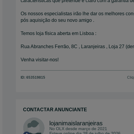
características que pretende e claro com a garantia d
Os nossos especialistas irão lhe dar os melhores cons
pós aquisição do seu novo amigo .
Temos loja física aberta em Lisboa :
Rua Abranches Ferrão, 8C , Laranjeiras , Loja 27 (den
Venha visitar-nos!
ID:
653519815
Cliq
CONTACTAR ANUNCIANTE
lojanimaislaranjeiras
No OLX desde
março de 2021
Esteve online dia 28 de julho de 2026