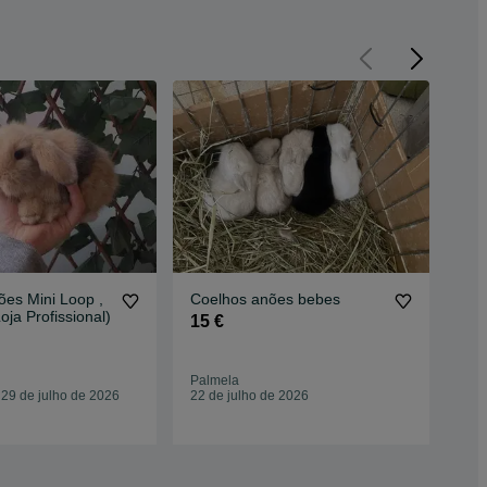
es Mini Loop ,
Coelhos anões bebes
Coe
oja Profissional)
leão /minilop/ne
15 €
dwa
10
Palmela
Que
 29 de julho de 2026
22 de julho de 2026
29 