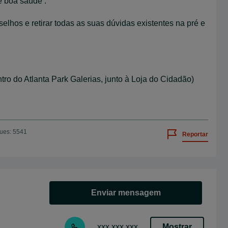
e boa saúde .
elhos e retirar todas as suas dúvidas existentes na pré e
tro do Atlanta Park Galerias, junto à Loja do Cidadão)
ues: 5541
Reportar
Enviar mensagem
Mostrar
xxx xxx xxx