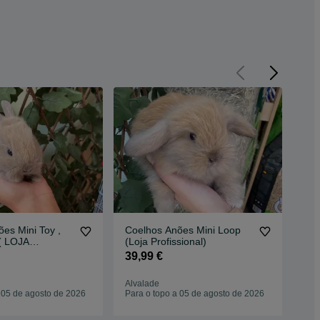
es Mini Toy ,
Coelhos Anões Mini Loop
Coe
(Loja Profissional)
Ore
ZADA )
Pro
39,99 €
39
Alvalade
Alv
 05 de agosto de 2026
Para o topo a 05 de agosto de 2026
Par