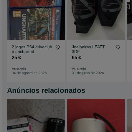
2 jogos PS4 driveclub
Joelheiras LEATT
e uncharted
3DF
motocross/enduro
25 €
65 €
Arcozelo
Arcozelo
04 de agosto de 2026
31 de julho de 2026
Anúncios relacionados