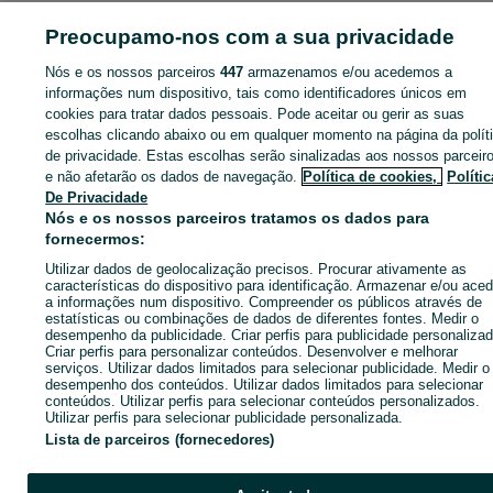
ID:
665458974
Cliques: 
Preocupamo-nos com a sua privacidade
Nós e os nossos parceiros
447
armazenamos e/ou acedemos a
informações num dispositivo, tais como identificadores únicos em
cookies para tratar dados pessoais. Pode aceitar ou gerir as suas
Entra na tua conta OLX ou cria uma nova para contactares est
escolhas clicando abaixo ou em qualquer momento na página da polít
anunciante
de privacidade. Estas escolhas serão sinalizadas aos nossos parceir
e não afetarão os dados de navegação.
Política de cookies,
Polític
De Privacidade
Entrar ou criar conta
Nós e os nossos parceiros tratamos os dados para
fornecermos:
Enviar mensagem
Utilizar dados de geolocalização precisos. Procurar ativamente as
características do dispositivo para identificação. Armazenar e/ou aced
a informações num dispositivo. Compreender os públicos através de
estatísticas ou combinações de dados de diferentes fontes. Medir o
desempenho da publicidade. Criar perfis para publicidade personalizad
Criar perfis para personalizar conteúdos. Desenvolver e melhorar
serviços. Utilizar dados limitados para selecionar publicidade. Medir o
desempenho dos conteúdos. Utilizar dados limitados para selecionar
conteúdos. Utilizar perfis para selecionar conteúdos personalizados.
Utilizar perfis para selecionar publicidade personalizada.
Lista de parceiros (fornecedores)