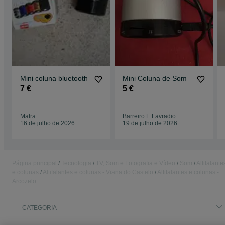
Mini coluna bluetooth
Mini Coluna de Som
7 €
5 €
Mafra
Barreiro E Lavradio
16 de julho de 2026
19 de julho de 2026
Página principal
Tecnologia
TV, Som e Fotografia e Vídeo
Som
Altifalante
e colunas
Altifalantes e colunas - Viana do Castelo
Altifalantes e colunas -
Arcozelo
CATEGORIA