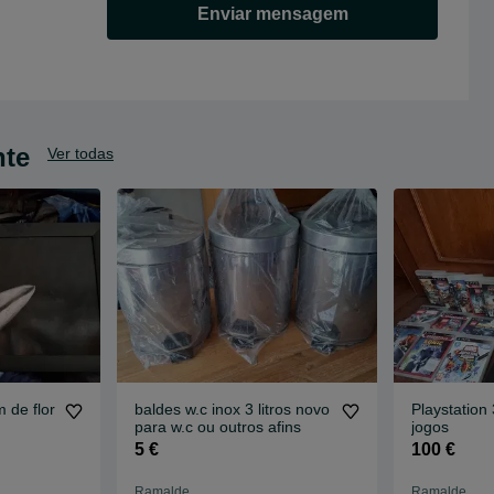
Enviar mensagem
nte
Ver todas
de flor
baldes w.c inox 3 litros novo
Playstation
para w.c ou outros afins
jogos
5 €
100 €
Ramalde
Ramalde