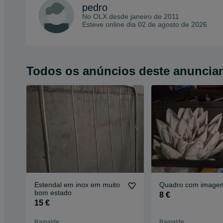
pedro
No OLX desde
janeiro de 2011
Esteve online dia 02 de agosto de 2026
Todos os anúncios deste anuncia
Estendal em inox em muito
Quadro com imagem 
bom estado
8 €
15 €
Ramalde
Ramalde