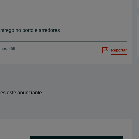
trego no porto e arredores
ques: 459
Reportar
res este anunciante