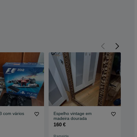
 3 com vários
Espelho vintage em
Fit
madeira dourada
8 €
160 €
Ramalde
Ram