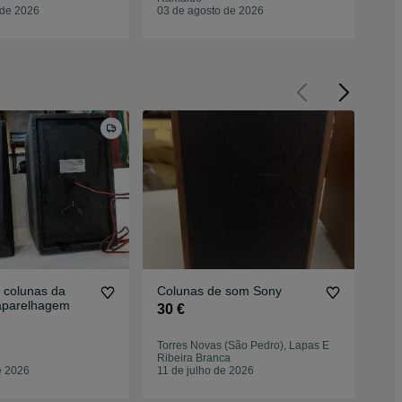
 de 2026
03 de agosto de 2026
02 
 colunas da
Colunas de som Sony
Col
aparelhagem
qua
30 €
30
Torres Novas (São Pedro), Lapas E
São
o
Ribeira Branca
Da 
e 2026
11 de julho de 2026
03 