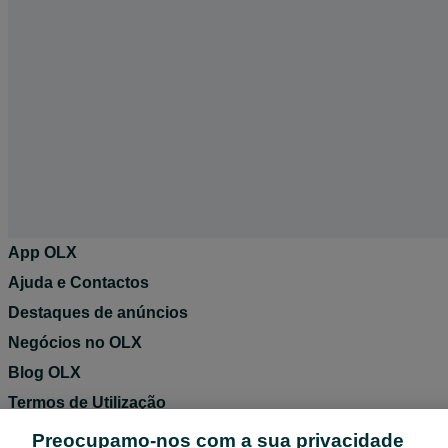
App OLX
Ajuda e Contactos
Destaques de anúncios
Negócios no OLX
Blog OLX
Termos de Utilização
Política de Privacidade
Preocupamo-nos com a sua privacidade