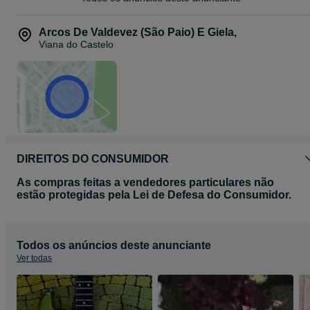
Prefiro entrega em mãos num local a combinar na minha área de
residência. Devido ao peso do artigo, não considero o envio por
transportadora.
Arcos De Valdevez (São Paio) E Giela
,
Viana do Castelo
DIREITOS DO CONSUMIDOR
As compras feitas a vendedores particulares não
estão protegidas pela Lei de Defesa do Consumidor.
Todos os anúncios deste anunciante
Ver todas