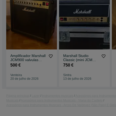
Amplificador Marshall
Marshall Studio
JCM900 valvulas
Classic (mini JCM
guitarra
800)
500 €
750 €
Venteira
Sintra
20 de julho de 2026
13 de julho de 2026
Página principal
Lazer
Instrumentos musicais
Acessórios para Instrumento
Musicais
Acessórios para Instrumentos Musicais - Viana do Castelo
Acessórios para Instrumentos Musicais - Arcos De Valdevez (São Paio) E Giel