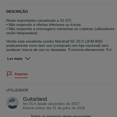
DESCRIÇÃO
Notas importantes (atualizado a 31-07):
• Não respondo a ofertas inferiores ou trocas.
• Não respondo a mensagens estranhas ou crípticas (utilizadores
serão bloqueados).
Vendo este excelente combo Marshall SC 20 C (JCM 800)
praticamente novo sem uso (comprado em loja nacional) sem
qualquer marca de uso ou desgaste. Funciona plenamente. Foi
construído em Inglaterra.
Ler mais
Características:
• Caixa de contraplacado (não MDF como os demais)
• Pré-amplificador com base no clássico JCM 800 modelo 2203
Reportar
• 20 Watt com redução de potência para 5 Watt
• Celestion tipo V de 10"
• Válvulas: 2x ECC83, 1x ECC83 (repartidor de fase), 2x EL34
• Controlos: Pré-amplificador e volume master, agudos, médios,
UTILIZADOR
graves e presença
• 1 canal com entradas de alta e baixa sensibilidade
Guitarland
• Saída DI
No OLX desde
dezembro de 2007
• Loop FX em série
Esteve online dia 31 de julho de 2026
• Peso: 14,55 kg
• Dimensões: 510 x 460 x 255 mm
Todos os anúncios deste anunciante