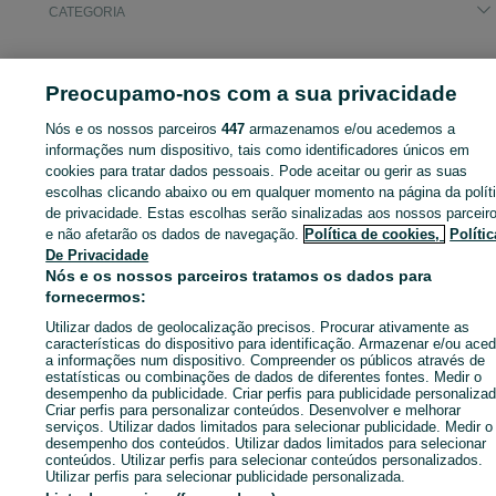
CATEGORIA
ID:
671609591
Cliques: 1
Preocupamo-nos com a sua privacidade
Nós e os nossos parceiros
447
armazenamos e/ou acedemos a
informações num dispositivo, tais como identificadores únicos em
Entra na tua conta OLX ou cria uma nova para contactares est
cookies para tratar dados pessoais. Pode aceitar ou gerir as suas
anunciante
escolhas clicando abaixo ou em qualquer momento na página da polít
de privacidade. Estas escolhas serão sinalizadas aos nossos parceir
e não afetarão os dados de navegação.
Política de cookies,
Polític
De Privacidade
Entrar ou criar conta
Nós e os nossos parceiros tratamos os dados para
fornecermos:
Enviar mensagem
Utilizar dados de geolocalização precisos. Procurar ativamente as
características do dispositivo para identificação. Armazenar e/ou aced
a informações num dispositivo. Compreender os públicos através de
estatísticas ou combinações de dados de diferentes fontes. Medir o
desempenho da publicidade. Criar perfis para publicidade personalizad
Criar perfis para personalizar conteúdos. Desenvolver e melhorar
serviços. Utilizar dados limitados para selecionar publicidade. Medir o
desempenho dos conteúdos. Utilizar dados limitados para selecionar
conteúdos. Utilizar perfis para selecionar conteúdos personalizados.
Utilizar perfis para selecionar publicidade personalizada.