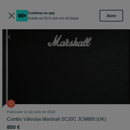
Continua na app
Abrir
Acede ao OLX com um só toque
Publicado
12 de julho de 2026
Combo Válvulas Marshall SC20C JCM800 (UK)
850 €