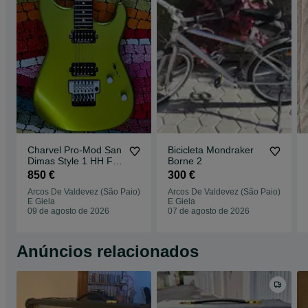
Charvel Pro-Mod San
Bicicleta Mondraker
Dimas Style 1 HH FR
Borne 2
(MIM)
850 €
300 €
Arcos De Valdevez (São Paio)
Arcos De Valdevez (São Paio)
E Giela
E Giela
09 de agosto de 2026
07 de agosto de 2026
Anúncios relacionados