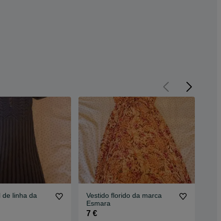
 de linha da
Vestido florido da marca
Ves
Esmara
Cr
7 €
8 €