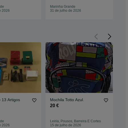
nde
Marinha Grande
Mar
e 2026
31 de julho de 2026
31 
 13 Artigos
Mochila Totto Azul.
Moc
20 €
25
nde
Leiria, Pousos, Barreira E Cortes
Bat
e 2026
15 de julho de 2026
08 