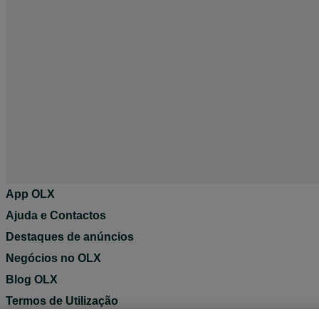
App OLX
Ajuda e Contactos
Destaques de anúncios
Negócios no OLX
Blog OLX
Termos de Utilização