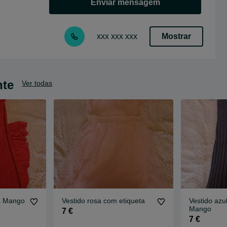
Enviar mensagem
Mostrar
xxx xxx xxx
nte
Ver todas
a Mango
Vestido rosa com etiqueta
Vestido azul
Mango
7 €
7 €