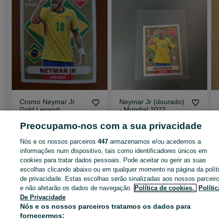
Cromo Neymar Jr
Neymar Jr (dourado)
Gold Legend
- Mundial 2022
350 €
80 €
Preocupamo-nos com a sua privacidade
São Martinho
Pereira
Nós e os nossos parceiros
447
armazenamos e/ou acedemos a
14 de julho de 2026
19 de julho de 2026
informações num dispositivo, tais como identificadores únicos em
cookies para tratar dados pessoais. Pode aceitar ou gerir as suas
escolhas clicando abaixo ou em qualquer momento na página da polít
Página principal
Lazer
Colecções - Antiguidades
Cadernetas e Cromos
de privacidade. Estas escolhas serão sinalizadas aos nossos parceir
Cadernetas e Cromos - Ilha das Flores
Cadernetas e Cromos - Ponta Delga
e não afetarão os dados de navegação.
Política de cookies,
Polític
De Privacidade
Nós e os nossos parceiros tratamos os dados para
CATEGORIA
fornecermos: