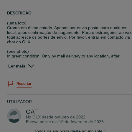
DESCRIÇÃO
(uma foto)
Cromo em ótimo estado. Apenas por envio postal para qualquer
local, após confirmação de pagamento. Para o estrangeiro, ao val
total acresce os portes de envio. Por favor, entrar em contacto via
chat do OLX.
(one photo)
In great condition. Only by mail delivery to any location, after
payment confirmation. For abroad, the total value plus shipping
costs. Please contact via OLX chat.
Ler mais
(une photo)
En excellent état. Uniquement par livraison postale à n'importe que
Reportar
endroit, après confirmation du paiement. Pour l'étranger, à la valeu
totale s'ajoutent les frais d'expédition. Veuillez nous contacter via le
chat OLX.
UTILIZADOR
GAT
No OLX desde
outubro de 2022
Esteve online dia 10 de fevereiro de 2026
Todos os anúncios deste anunciante