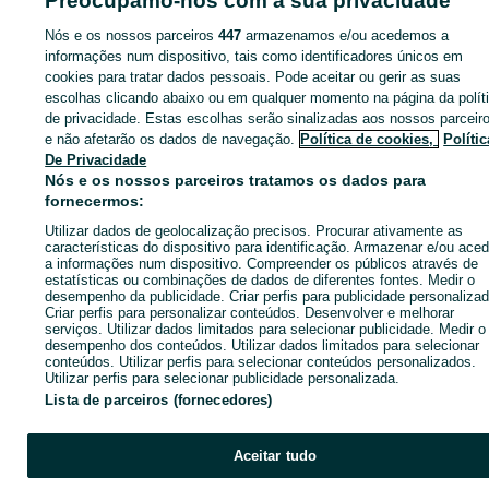
Preocupamo-nos com a sua privacidade
Nós e os nossos parceiros
447
armazenamos e/ou acedemos a
informações num dispositivo, tais como identificadores únicos em
cookies para tratar dados pessoais. Pode aceitar ou gerir as suas
Entra na tua conta OLX ou cria uma nova para contactares est
escolhas clicando abaixo ou em qualquer momento na página da polít
anunciante
de privacidade. Estas escolhas serão sinalizadas aos nossos parceir
e não afetarão os dados de navegação.
Política de cookies,
Polític
De Privacidade
Entrar ou criar conta
Nós e os nossos parceiros tratamos os dados para
fornecermos:
Utilizar dados de geolocalização precisos. Procurar ativamente as
Enviar mensagem
características do dispositivo para identificação. Armazenar e/ou aced
a informações num dispositivo. Compreender os públicos através de
estatísticas ou combinações de dados de diferentes fontes. Medir o
desempenho da publicidade. Criar perfis para publicidade personalizad
Criar perfis para personalizar conteúdos. Desenvolver e melhorar
serviços. Utilizar dados limitados para selecionar publicidade. Medir o
desempenho dos conteúdos. Utilizar dados limitados para selecionar
conteúdos. Utilizar perfis para selecionar conteúdos personalizados.
Utilizar perfis para selecionar publicidade personalizada.
Lista de parceiros (fornecedores)
Aceitar tudo