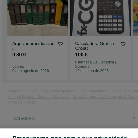
Arquivadores/dossier
Calculadora Gráfica
s
CASIO
0,80 €
100 €
Charneca De Caparica E
Loures
Sobreda
04 de agosto de 2026
12 de julho de 2026
Página principal
Outras Vendas
Material Escolar
Material Escolar - Setúbal
Material Escolar - Setúbal (São Julião, Nossa Senhora Da Anunciada E Santa
Maria Da Graça)
CATEGORIA
ID:
662081398
Cliques: 