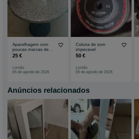
Aparelhagem com
Coluna de som
poucas marcas de
impecavel
uso
25 €
50 €
Lorvão
Lorvão
05 de agosto de 2026
05 de agosto de 2026
Anúncios relacionados