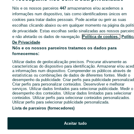
Nós e os nossos parceiros
447
armazenamos e/ou acedemos a
informações num dispositivo, tais como identificadores únicos em
cookies para tratar dados pessoais. Pode aceitar ou gerir as suas
Entra na tua conta OLX ou cria uma nova para contactares est
escolhas clicando abaixo ou em qualquer momento na página da polít
anunciante
de privacidade. Estas escolhas serão sinalizadas aos nossos parceir
e não afetarão os dados de navegação.
Política de cookies,
Polític
De Privacidade
Entrar ou criar conta
Nós e os nossos parceiros tratamos os dados para
fornecermos:
Utilizar dados de geolocalização precisos. Procurar ativamente as
Enviar mensagem
características do dispositivo para identificação. Armazenar e/ou aced
a informações num dispositivo. Compreender os públicos através de
estatísticas ou combinações de dados de diferentes fontes. Medir o
desempenho da publicidade. Criar perfis para publicidade personalizad
Criar perfis para personalizar conteúdos. Desenvolver e melhorar
serviços. Utilizar dados limitados para selecionar publicidade. Medir o
desempenho dos conteúdos. Utilizar dados limitados para selecionar
conteúdos. Utilizar perfis para selecionar conteúdos personalizados.
Utilizar perfis para selecionar publicidade personalizada.
Lista de parceiros (fornecedores)
Aceitar tudo