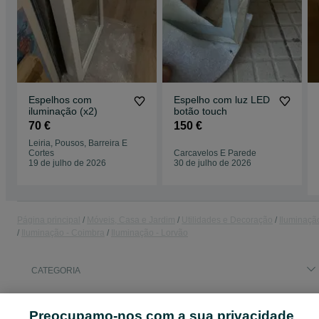
Espelhos com
Espelho com luz LED
iluminação (x2)
botão touch
70 €
150 €
Leiria, Pousos, Barreira E
Cortes
Carcavelos E Parede
19 de julho de 2026
30 de julho de 2026
Página principal
Móveis, Casa e Jardim
Utilidades e Decoração
Iluminaçã
Iluminação - Coimbra
Iluminação - Lorvão
CATEGORIA
ID:
647756017
Cliques: 
Preocupamo-nos com a sua privacidade