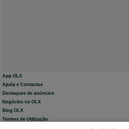
App OLX
Ajuda e Contactos
Destaques de anúncios
Negócios no OLX
Blog OLX
Termos de Utilização
Política de Privacidade