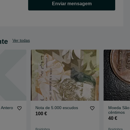
Enviar mensagem
nte
Ver todas
 Antero
Nota de 5.000 escudos
Moeda São 
cêntimos
100 €
40 €
Boidobra
Boidobra