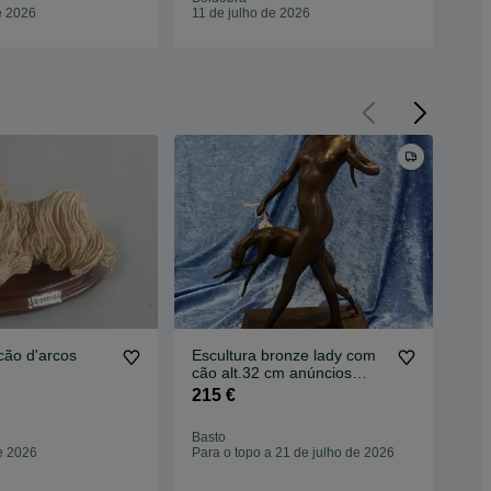
e 2026
11 de julho de 2026
cão d'arcos
Escultura bronze lady com
Est
cão alt.32 cm anúncios
Sch
abaixo
215 €
90
Uni
Basto
San
e 2026
Para o topo a 21 de julho de 2026
03 