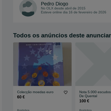
Pedro Diogo
No OLX desde
abril de 2015
Esteve online dia 16 de fevereiro de 2026
Todos os anúncios deste anuncia
Colecção moedas euro
Nota 5.000 escudos
De Quental
60 €
100 €
Boidobra
Boidobra