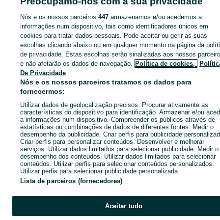
Preocupamo-nos com a sua privacidade
Nós e os nossos parceiros
447
armazenamos e/ou acedemos a
informações num dispositivo, tais como identificadores únicos em
cookies para tratar dados pessoais. Pode aceitar ou gerir as suas
Entra na tua conta OLX ou cria uma nova para contactares est
escolhas clicando abaixo ou em qualquer momento na página da polít
anunciante
de privacidade. Estas escolhas serão sinalizadas aos nossos parceir
e não afetarão os dados de navegação.
Política de cookies,
Polític
De Privacidade
Entrar ou criar conta
Nós e os nossos parceiros tratamos os dados para
fornecermos:
Utilizar dados de geolocalização precisos. Procurar ativamente as
Ligar / SMS
Enviar mensagem
características do dispositivo para identificação. Armazenar e/ou aced
a informações num dispositivo. Compreender os públicos através de
estatísticas ou combinações de dados de diferentes fontes. Medir o
desempenho da publicidade. Criar perfis para publicidade personalizad
Criar perfis para personalizar conteúdos. Desenvolver e melhorar
serviços. Utilizar dados limitados para selecionar publicidade. Medir o
desempenho dos conteúdos. Utilizar dados limitados para selecionar
conteúdos. Utilizar perfis para selecionar conteúdos personalizados.
Utilizar perfis para selecionar publicidade personalizada.
Lista de parceiros (fornecedores)
Aceitar tudo