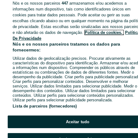
Nós e os nossos parceiros
447
armazenamos e/ou acedemos a
informações num dispositivo, tais como identificadores únicos em
cookies para tratar dados pessoais. Pode aceitar ou gerir as suas
Entra na tua conta OLX ou cria uma nova para contactares est
escolhas clicando abaixo ou em qualquer momento na página da polít
anunciante
de privacidade. Estas escolhas serão sinalizadas aos nossos parceir
e não afetarão os dados de navegação.
Política de cookies,
Polític
De Privacidade
Nós e os nossos parceiros tratamos os dados para
Entrar ou criar conta
fornecermos:
Utilizar dados de geolocalização precisos. Procurar ativamente as
Ligar / SMS
Enviar mensagem
características do dispositivo para identificação. Armazenar e/ou aced
a informações num dispositivo. Compreender os públicos através de
estatísticas ou combinações de dados de diferentes fontes. Medir o
desempenho da publicidade. Criar perfis para publicidade personalizad
Criar perfis para personalizar conteúdos. Desenvolver e melhorar
serviços. Utilizar dados limitados para selecionar publicidade. Medir o
desempenho dos conteúdos. Utilizar dados limitados para selecionar
conteúdos. Utilizar perfis para selecionar conteúdos personalizados.
Utilizar perfis para selecionar publicidade personalizada.
Lista de parceiros (fornecedores)
Aceitar tudo