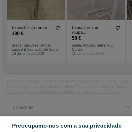
Expositor de roupa
Expositores de
roupa...
180 €
50 €
Braga (São José De São
Leiria, Pousos, Barreira E
Lázaro E São João Do Souto)
Cortes
16 de julho de 2026
11 de julho de 2026
Página principal
Equipamentos e Ferramentas
Equipamento para Lojas e
Comércio
Montras, Expositores e Vitrines
Montras, Expositores e Vitrines -
Santarém
Montras, Expositores e Vitrines - Nossa Senhora de Fátima
CATEGORIA
ID:
663876351
Cliques: 
Preocupamo-nos com a sua privacidade