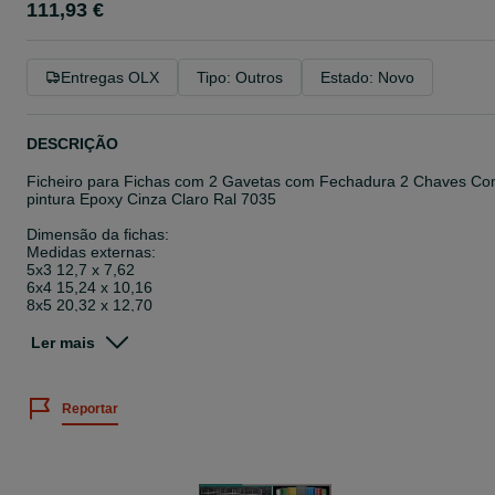
111,93 €
Entregas OLX
Tipo: Outros
Estado: Novo
DESCRIÇÃO
Ficheiro para Fichas com 2 Gavetas com Fechadura 2 Chaves C
pintura Epoxy Cinza Claro Ral 7035
Dimensão da fichas:
Medidas externas:
5x3 12,7 x 7,62
6x4 15,24 x 10,16
8x5 20,32 x 12,70
9x6 22,86 x 15,24
10x8 25,40 x 20,32
Ler mais
—
Referência;
Reportar
BLD53F2
L.328 x P.500 x Alt.150mm
111,93E
_