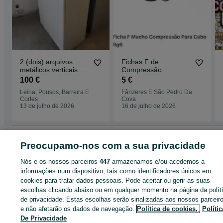
2 (dois) arquivos
Fichas F de
metálicos verticais de
Compressão
desenhos tamanho
100 €
5 €
A0
Leiria, Pousos, Barreira E
Fânzeres E São Pedro Da
Cortes
Cova
13 de julho de 2026
16 de julho de 2026
Página principal
Móveis, Casa e Jardim
Utilidades e Decoração
Outros -
Preocupamo-nos com a sua privacidade
Utilidades e Decoração
Outros - Utilidades e Decoração - Lisboa
Outros -
Utilidades e Decoração - São Domingos de Rana
Nós e os nossos parceiros
447
armazenamos e/ou acedemos a
informações num dispositivo, tais como identificadores únicos em
cookies para tratar dados pessoais. Pode aceitar ou gerir as suas
CATEGORIA
escolhas clicando abaixo ou em qualquer momento na página da polít
de privacidade. Estas escolhas serão sinalizadas aos nossos parceir
e não afetarão os dados de navegação.
Política de cookies,
Polític
ID:
651703417
Cliques: 1
De Privacidade