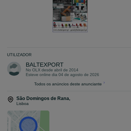
Referência;
BLD64F2
L.378 x P.500 x Alt.175mm
117,47E
_
Referência;
BLD85F2
L.478 x P.500 x Alt.200mm
125,46E
_
UTILIZADOR
Referência;
BLD96F2
BALTEXPORT
L.528 x P.500 x Alt.224mm
No OLX desde
abril de 2014
131,05E
Esteve online dia 04 de agosto de 2026
_
Todos os anúncios deste anunciante
Referência;
BLD108F2
L.578 x P.500 x Alt.275mm
São Domingos de Rana
,
154,98E
Lisboa
ARQUIVO DE DESENHO PARA A0 COM 5 GAVETAS - 618,00E
Armário de arquivo de desenho para A0 tamanhos estão
disponíveis, Planos de arquitetura, desenhos de engenharia,
plantas gráficos, mapas, obras de arte e outros grandes desenhos
podem ser facilmente arquivado e instantaneamente recuperados.