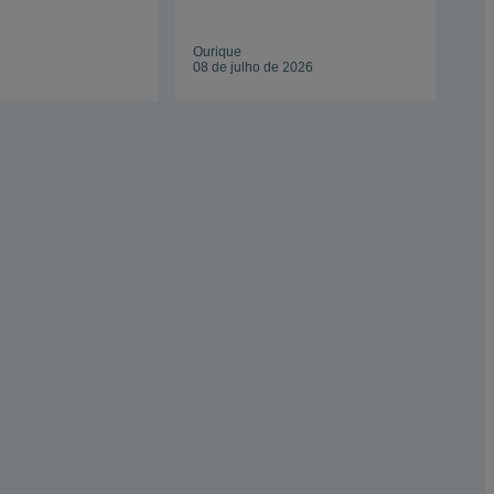
Ourique
Our
7
08 de julho de 2026
08 