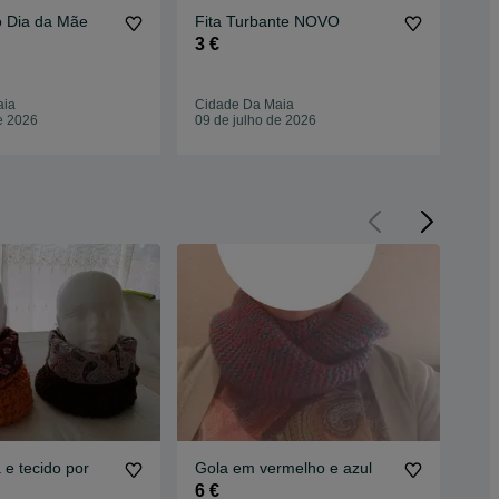
o Dia da Mãe
Fita Turbante NOVO
Go
3 €
5 €
aia
Cidade Da Maia
Cid
e 2026
09 de julho de 2026
09 
 e tecido por
Gola em vermelho e azul
6 €
8 €