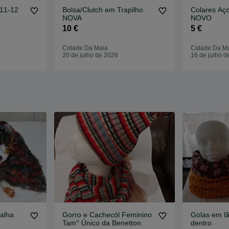
11-12
Bolsa/Clutch em Trapilho
Colares Aç
NOVA
NOVO
10 €
5 €
Cidade Da Maia
Cidade Da M
20 de julho de 2026
16 de julho d
alha
Gorro e Cachecól Feminino
Golas em lã
Tam° Único da Benetton.
dentro