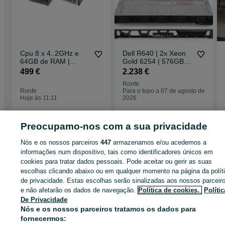
Cpu 8 x 4..2GHz e
Dell R640 | 2x Xeon
64GB de RAM |
Gold 6254 | 576GB
SOFTWARE
RAM | 2x 1,8TB SAS |
499 €
2.238 €
FACTURACAO | HPE
2x 1TB NVME
Ronfe
ML30 G9
Ronfe
Para o topo a 07 de agosto de
Hoje às 11:11
2026
Preocupamo-nos com a sua privacidade
Página principal
Tecnologia
Computadores - Informática
Computadores
Computadores - Braga
Computadores - Ronfe
Nós e os nossos parceiros
447
armazenamos e/ou acedemos a
informações num dispositivo, tais como identificadores únicos em
cookies para tratar dados pessoais. Pode aceitar ou gerir as suas
CATEGORIA
escolhas clicando abaixo ou em qualquer momento na página da polít
de privacidade. Estas escolhas serão sinalizadas aos nossos parceir
e não afetarão os dados de navegação.
Política de cookies,
Polític
ID:
645996398
Cliques: 1
De Privacidade
Nós e os nossos parceiros tratamos os dados para
fornecermos:
Enviar mensagem