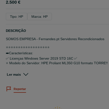
2.500 €
Tipo: HP
Marca: HP
DESCRIÇÃO
SOMOS EMPRESA - Fernandes.pt Servidores Recondicionados
⭐⭐⭐⭐⭐⭐⭐⭐⭐⭐⭐⭐⭐⭐⭐⭐⭐⭐
➡️Características:
✅ Licenças Windows Server 2019 STD 16C ✅
⭐ Modelo do Servidor: HPE Proliant ML350 G10 formato TORRE!!
⭐ 2 x Intel XEON 6134 | 16 Cores 3.0Ghz / 32 vCPU 3.0Ghz
Ler mais
⭐ Memoria RAM: 128GB DDR4 2400Mhz
⭐ ✅Controladora: P408-i ✅
⭐ 8 x 1.8TB SAS3 10K 12G
Reportar
⭐ Suporta até 8 discos de 2.5" SAS/SATA/SSD
⭐ 2 x RJ45 1GBe
⭐ 2 x Fontes Alimentação