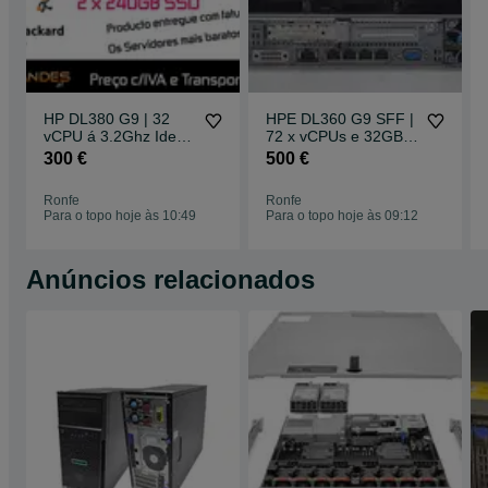
HP DL380 G9 | 32
HPE DL360 G9 SFF |
vCPU á 3.2Ghz Ideal
72 x vCPUs e 32GB
para WINDOWS
DDR4 RAM e 4 x
300 €
500 €
SERVER ou BASE
900GB SAS
DADOS
Ronfe
Ronfe
Para o topo hoje às 10:49
Para o topo hoje às 09:12
Anúncios relacionados