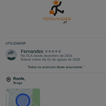
✅ 2500€ Preço c/ IVA
⭐⭐⭐⭐⭐⭐⭐⭐⭐⭐⭐⭐⭐⭐⭐⭐⭐⭐
--- >12 Meses Garantia valida para o servidor (30 Dias para a
Bateria e Discos Rígidos)
LIDE COM PROFISSIONAIS NA ÁREA DE SERVIDORES.
OS PREÇOS MAIS BAIXOS SEMPRE EM PORTUGAL ! !
SEMPRE COM FATURA ! !
Qualquer dúvida disponha sempre!
UTILIZADOR
Fernandes ⭐⭐⭐⭐⭐
No OLX desde
dezembro de 2016
Esteve online dia 01 de agosto de 2026
Todos os anúncios deste anunciante
Ronfe
,
Braga