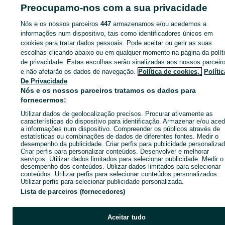
ID:
670633290
Cliques: 
Preocupamo-nos com a sua privacidade
Nós e os nossos parceiros
447
armazenamos e/ou acedemos a
informações num dispositivo, tais como identificadores únicos em
cookies para tratar dados pessoais. Pode aceitar ou gerir as suas
Entra na tua conta OLX ou cria uma nova para contactares est
escolhas clicando abaixo ou em qualquer momento na página da polít
anunciante
de privacidade. Estas escolhas serão sinalizadas aos nossos parceir
e não afetarão os dados de navegação.
Política de cookies,
Polític
De Privacidade
Entrar ou criar conta
Nós e os nossos parceiros tratamos os dados para
fornecermos:
Utilizar dados de geolocalização precisos. Procurar ativamente as
Enviar mensagem
características do dispositivo para identificação. Armazenar e/ou aced
a informações num dispositivo. Compreender os públicos através de
estatísticas ou combinações de dados de diferentes fontes. Medir o
desempenho da publicidade. Criar perfis para publicidade personalizad
Criar perfis para personalizar conteúdos. Desenvolver e melhorar
serviços. Utilizar dados limitados para selecionar publicidade. Medir o
desempenho dos conteúdos. Utilizar dados limitados para selecionar
conteúdos. Utilizar perfis para selecionar conteúdos personalizados.
Utilizar perfis para selecionar publicidade personalizada.
Lista de parceiros (fornecedores)
Aceitar tudo