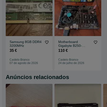
Samsung 8GB DDR4
Motherboard
3200MHz
Gigabyte B250-
FINTECH + Pentium
35 €
110 €
G4400 + 8Gb RAM
Castelo Branco
Castelo Branco
07 de agosto de 2026
24 de julho de 2026
Anúncios relacionados