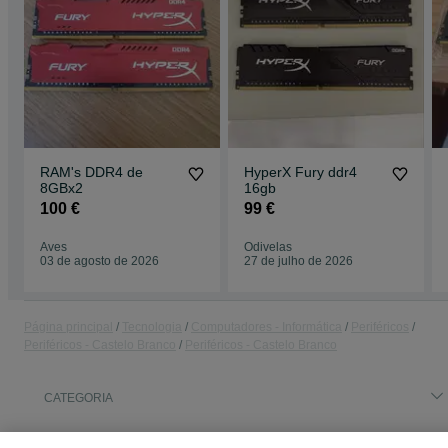
RAM's DDR4 de
HyperX Fury ddr4
8GBx2
16gb
100 €
99 €
Aves
Odivelas
03 de agosto de 2026
27 de julho de 2026
Página principal
Tecnologia
Computadores - Informática
Periféricos
Periféricos - Castelo Branco
Periféricos - Castelo Branco
CATEGORIA