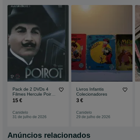
Pack de 2 DVDs 4
Livros Infantis
Filmes Hercule Poirot
Colecionadores
/ Episódios Duplos
15 €
3 €
Saldos
Canidelo
Canidelo
31 de julho de 2026
29 de julho de 2026
Anúncios relacionados