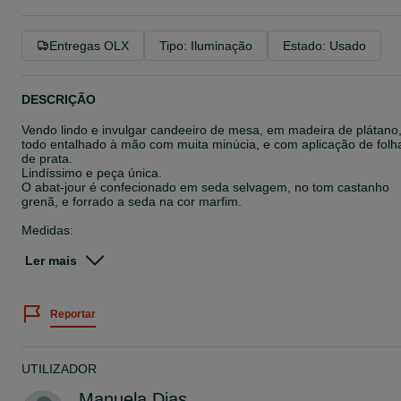
Entregas OLX
Tipo: Iluminação
Estado: Usado
DESCRIÇÃO
Vendo lindo e invulgar candeeiro de mesa, em madeira de plátano
todo entalhado à mão com muita minúcia, e com aplicação de folh
de prata.
Lindíssimo e peça única.
O abat-jour é confecionado em seda selvagem, no tom castanho
grenã, e forrado a seda na cor marfim.
Medidas:
Altura Total (abat-jour incluído) : 70cm;
Base : 15cm X 15cm;
Ler mais
Abat-jour:
Diâmetro: 40cm/25cm;
Reportar
Altura: 25cm;
Despesas de transporte/envio a cargo do comprador.
UTILIZADOR
Manuela Dias.
Vila Nova de Gaia.
Manuela Dias