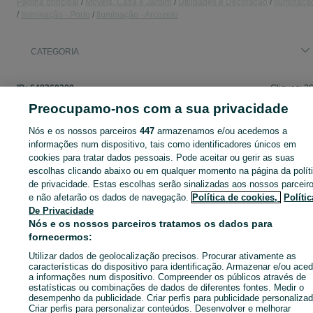
Página principal
Móveis, Casa e Jardim
Utilidades e Decoração
Iluminaçã
Iluminação - Porto
Iluminação - Arcozelo
CATEGORIA
ID:
648360209
Cliques: 2
Preocupamo-nos com a sua privacidade
Nós e os nossos parceiros
447
armazenamos e/ou acedemos a
informações num dispositivo, tais como identificadores únicos em
Entra na tua conta OLX ou cria uma nova para contactares est
cookies para tratar dados pessoais. Pode aceitar ou gerir as suas
anunciante
escolhas clicando abaixo ou em qualquer momento na página da polít
de privacidade. Estas escolhas serão sinalizadas aos nossos parceir
e não afetarão os dados de navegação.
Política de cookies,
Polític
Entrar ou criar conta
De Privacidade
Nós e os nossos parceiros tratamos os dados para
fornecermos:
Enviar mensagem
Utilizar dados de geolocalização precisos. Procurar ativamente as
características do dispositivo para identificação. Armazenar e/ou aced
a informações num dispositivo. Compreender os públicos através de
estatísticas ou combinações de dados de diferentes fontes. Medir o
desempenho da publicidade. Criar perfis para publicidade personalizad
Criar perfis para personalizar conteúdos. Desenvolver e melhorar