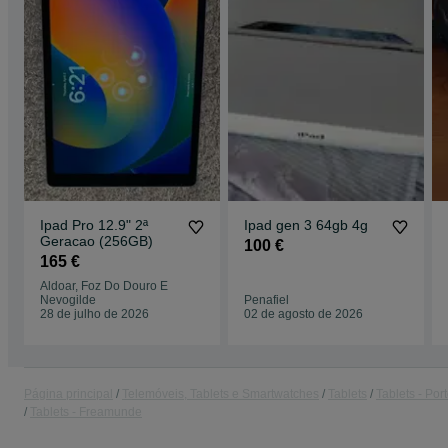
Ipad Pro 12.9" 2ª
Ipad gen 3 64gb 4g
Geracao (256GB)
100 €
165 €
Aldoar, Foz Do Douro E
Nevogilde
Penafiel
28 de julho de 2026
02 de agosto de 2026
Página principal
Telemóveis, Tablets e Smartwatches
Tablets
Tablets - Por
Tablets - Freamunde