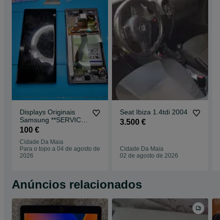
Displays Originais
Seat Ibiza 1.4tdi 2004
Samsung **SERVICE
3.500 €
PACK**
100 €
Cidade Da Maia
Para o topo a 04 de agosto de
Cidade Da Maia
2026
02 de agosto de 2026
Anúncios relacionados