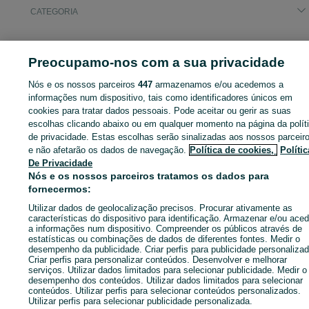
CATEGORIA
ID:
670897920
Cliques: 
Preocupamo-nos com a sua privacidade
Nós e os nossos parceiros
447
armazenamos e/ou acedemos a
informações num dispositivo, tais como identificadores únicos em
Entra na tua conta OLX ou cria uma nova para contactares est
cookies para tratar dados pessoais. Pode aceitar ou gerir as suas
anunciante
escolhas clicando abaixo ou em qualquer momento na página da polít
de privacidade. Estas escolhas serão sinalizadas aos nossos parceir
e não afetarão os dados de navegação.
Política de cookies,
Polític
De Privacidade
Entrar ou criar conta
Nós e os nossos parceiros tratamos os dados para
fornecermos:
Enviar mensagem
Utilizar dados de geolocalização precisos. Procurar ativamente as
características do dispositivo para identificação. Armazenar e/ou aced
a informações num dispositivo. Compreender os públicos através de
estatísticas ou combinações de dados de diferentes fontes. Medir o
desempenho da publicidade. Criar perfis para publicidade personalizad
Criar perfis para personalizar conteúdos. Desenvolver e melhorar
serviços. Utilizar dados limitados para selecionar publicidade. Medir o
desempenho dos conteúdos. Utilizar dados limitados para selecionar
conteúdos. Utilizar perfis para selecionar conteúdos personalizados.
Utilizar perfis para selecionar publicidade personalizada.