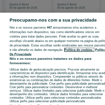
Queluz E Belas
Queluz E Belas
05 de agosto de 2026
05 de agosto de 2026
Preocupamo-nos com a sua privacidade
Nós e os nossos parceiros
447
armazenamos e/ou acedemos a
informações num dispositivo, tais como identificadores únicos em
Página principal
Peças e acessórios
Pneus e Jantes
Jantes
Para
automóveis
cookies para tratar dados pessoais. Pode aceitar ou gerir as suas
Para automóveis - Lisboa
Para automóveis - Queluz E Belas
escolhas clicando abaixo ou em qualquer momento na página da polít
de privacidade. Estas escolhas serão sinalizadas aos nossos parceir
CATEGORIA
e não afetarão os dados de navegação.
Política de cookies,
Polític
De Privacidade
Nós e os nossos parceiros tratamos os dados para
ID:
665504260
Cliques: 
fornecermos:
Utilizar dados de geolocalização precisos. Procurar ativamente as
características do dispositivo para identificação. Armazenar e/ou aced
Ligar / SMS
Enviar mensagem
a informações num dispositivo. Compreender os públicos através de
estatísticas ou combinações de dados de diferentes fontes. Medir o
desempenho da publicidade. Criar perfis para publicidade personalizad
Criar perfis para personalizar conteúdos. Desenvolver e melhorar
serviços. Utilizar dados limitados para selecionar publicidade. Medir o
desempenho dos conteúdos. Utilizar dados limitados para selecionar
conteúdos. Utilizar perfis para selecionar conteúdos personalizados.
Utilizar perfis para selecionar publicidade personalizada.