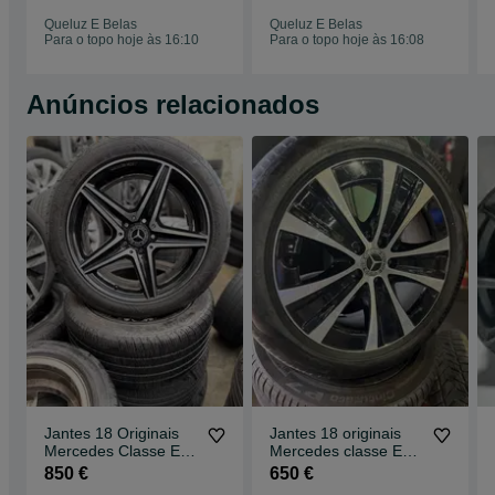
Queluz E Belas
Queluz E Belas
Para o topo hoje às 16:10
Para o topo hoje às 16:08
Anúncios relacionados
Jantes 18 Originais
Jantes 18 originais
Mercedes Classe E
Mercedes classe E
em 2 medidas 5x112
5x112
850 €
650 €