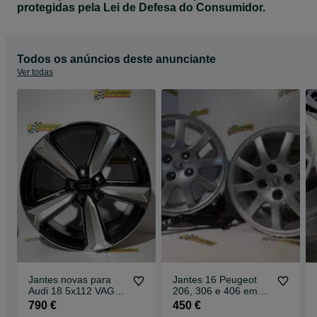
protegidas pela Lei de Defesa do Consumidor.
Todos os anúncios deste anunciante
Ver todas
Jantes novas para
Jantes 16 Peugeot
Audi 18 5x112 VAG
206, 306 e 406 em
Qualidade expopneu
4x108
790 €
450 €