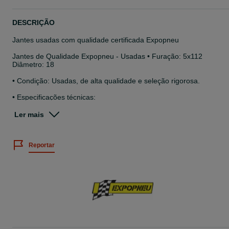
DESCRIÇÃO
Jantes usadas com qualidade certificada Expopneu
Jantes de Qualidade Expopneu - Usadas • Furação: 5x112
Diâmetro: 18
• Condição: Usadas, de alta qualidade e seleção rigorosa.
• Especificações técnicas:
ET= 43 ; Largura = 8,5
Ler mais
Disponíveis mediante solicitação para garantir compatibilidade e
segurança.
Reportar
• Montagem: Não incluída no preço, mas consulte nossos serviços
Preço com montagem = 450€
• Pneus incluídos? Não. Temos opções de pneus novos e usados
com os melhores preços do mercado!
• Imagens reais: Todos os produtos são fotografados em stock par
garantir a qualidade e transparência.
• Mais opções em stock: Ampla seleção de jantes novas e usadas,
disponíveis em diversos modelos e estilos.