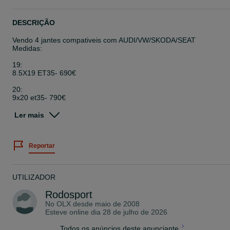
DESCRIÇÃO
Vendo 4 jantes compativeis com AUDI/VW/SKODA/SEAT
Medidas:
19:
8.5X19 ET35- 690€
20:
9x20 et35- 790€
-Este artigo nao é original
Ler mais
-artigo novo | disponivel para entrega imediata salvo rotura de sto
-valor com fatura e iva incluido
-enviamos para todo o continente e ilhas(portes nao incluidos)
Reportar
-nao aceitamos retomas
-possivel entrega ou montagem nas nossas instalaçoes em Viseu
-pesquise mais artigo em todos os anuncios deste anunciante
UTILIZADOR
Rodosport
No OLX desde
maio de 2008
Esteve online dia 28 de julho de 2026
Todos os anúncios deste anunciante