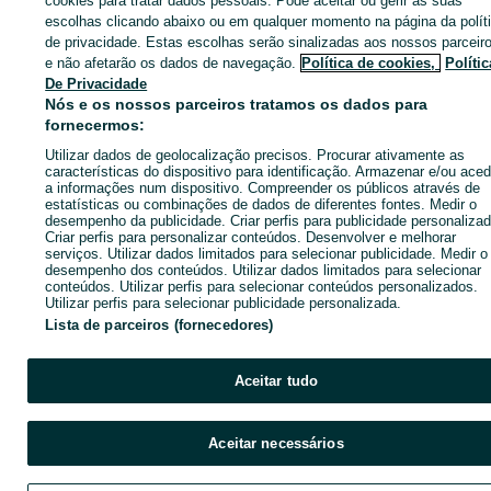
cookies para tratar dados pessoais. Pode aceitar ou gerir as suas
escolhas clicando abaixo ou em qualquer momento na página da polít
de privacidade. Estas escolhas serão sinalizadas aos nossos parceir
CATEGORIA
e não afetarão os dados de navegação.
Política de cookies,
Polític
De Privacidade
Nós e os nossos parceiros tratamos os dados para
ID:
660660777
Cliques: 2
fornecermos:
Utilizar dados de geolocalização precisos. Procurar ativamente as
Ligar / SMS
Enviar mensagem
características do dispositivo para identificação. Armazenar e/ou aced
a informações num dispositivo. Compreender os públicos através de
estatísticas ou combinações de dados de diferentes fontes. Medir o
desempenho da publicidade. Criar perfis para publicidade personalizad
Criar perfis para personalizar conteúdos. Desenvolver e melhorar
serviços. Utilizar dados limitados para selecionar publicidade. Medir o
desempenho dos conteúdos. Utilizar dados limitados para selecionar
conteúdos. Utilizar perfis para selecionar conteúdos personalizados.
Utilizar perfis para selecionar publicidade personalizada.
Lista de parceiros (fornecedores)
Aceitar tudo
Aceitar necessários