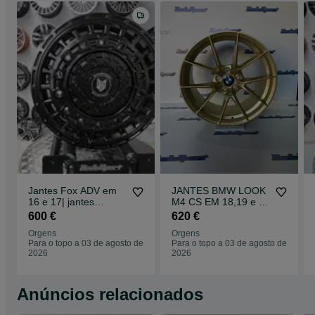
Jantes Fox ADV em
JANTES BMW LOOK
16 e 17| jantes
M4 CS EM 18,19 e 20
reforcadas| varias
| 5X112 E 5X120
600 €
620 €
furaçoes
GOLD NOVAS
Orgens
Orgens
Para o topo a 03 de agosto de
Para o topo a 03 de agosto de
2026
2026
Anúncios relacionados