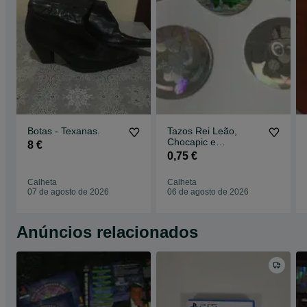
Botas - Texanas.
Tazos Rei Leão,
Chocapic e
8 €
Pocahontas
0,75 €
Corazonazos
Calheta
Calheta
07 de agosto de 2026
06 de agosto de 2026
Anúncios relacionados