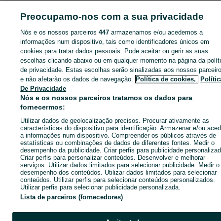
ID:
634894727
Cliques: 
Preocupamo-nos com a sua privacidade
Nós e os nossos parceiros
447
armazenamos e/ou acedemos a
informações num dispositivo, tais como identificadores únicos em
cookies para tratar dados pessoais. Pode aceitar ou gerir as suas
Entra na tua conta OLX ou cria uma nova para contactares est
escolhas clicando abaixo ou em qualquer momento na página da polít
anunciante
de privacidade. Estas escolhas serão sinalizadas aos nossos parceir
e não afetarão os dados de navegação.
Política de cookies,
Polític
De Privacidade
Entrar ou criar conta
Nós e os nossos parceiros tratamos os dados para
fornecermos:
Enviar mensagem
Utilizar dados de geolocalização precisos. Procurar ativamente as
características do dispositivo para identificação. Armazenar e/ou aced
a informações num dispositivo. Compreender os públicos através de
estatísticas ou combinações de dados de diferentes fontes. Medir o
desempenho da publicidade. Criar perfis para publicidade personalizad
Criar perfis para personalizar conteúdos. Desenvolver e melhorar
serviços. Utilizar dados limitados para selecionar publicidade. Medir o
desempenho dos conteúdos. Utilizar dados limitados para selecionar
conteúdos. Utilizar perfis para selecionar conteúdos personalizados.
Utilizar perfis para selecionar publicidade personalizada.
Lista de parceiros (fornecedores)