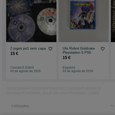
2 jogos ps1 sem capa
Ufo Robot Goldrake
Playstation 5 PS5
15 €
15 €
Cascais E Estoril
Esgueira
03 de agosto de 2026
03 de agosto de 2026
Página principal
Tecnologia
Videojogos - Consolas
Videojogos
PlayStation
PlayStation - Ilha de São Jorge
PlayStation - Calheta
CATEGORIA